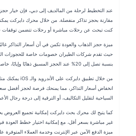
عند التخطيط لرحلة من المالديف إلى دبي، فإن خيار حج
مقارنة بحجز تذاكر منفصلة. من خلال محرك دايركت يمكن
كنت تبحث عن رحلات مباشرة أو رحلات تتضمن توقفات قص
ميزة حجز الذهاب والعودة تكمن في أن أسعار التذاكر غال
حيث تقدم شركات الطيران خصومات خاصة للحجوزات المزد
بنسبة تصل إلى 20% عند الحجز المسبق ذهابًا وإيابًا، خاصة إذا اخترت السفر في مواسم أقل ازدحامًا مثل شهور الربيع أو الخريف.
من خلال تطبيق د
انخفاض أسعار التذاكر، مما يمنحك فرصة لحجز أفضل سعر ق
السياحية لتقليل التكاليف، أو الترقية إلى درجة رجال الأعم
كما يتيح لك محرك بحث دايركت إمكانية تجميع العروض ب
غير مباشرة بسعر أقل، مع إمكانية اختيار خطط العودة في
ميزة الدفع الآمن عبر الإنترنت وخدمة العملاء المتوفرة 