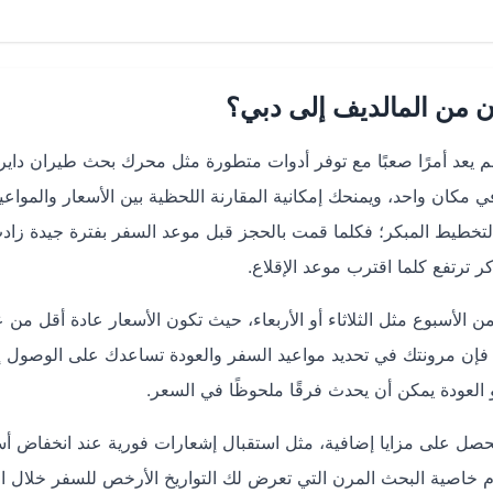
من المالديف إلى دبي؟
 يعد أمرًا صعبًا مع توفر أدوات متطورة مثل محرك بحث طيران داي
ان واحد، ويمنحك إمكانية المقارنة اللحظية بين الأسعار والمواعي
 التخطيط المبكر؛ فكلما قمت بالحجز قبل موعد السفر بفترة جيدة زاد
 ترتفع كلما اقترب موعد الإقلاع.
من الأسبوع مثل الثلاثاء أو الأربعاء، حيث تكون الأسعار عادة أقل من 
لك فإن مرونتك في تحديد مواعيد السفر والعودة تساعدك على الوصول إ
 العودة يمكن أن يحدث فرقًا ملحوظًا في السعر.
تخدامك لتطبيق دايركت على الأندرويد والـ iOS ستحصل على مزايا إضافية، مثل استقبال إشعارات فورية عند انخفاض
ام خاصية البحث المرن التي تعرض لك التواريخ الأرخص للسفر خلال ا