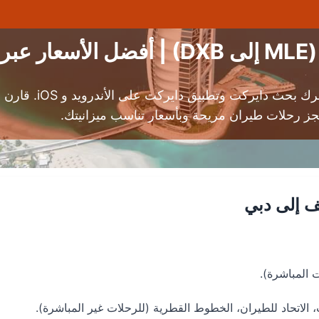
كت
استمتع بخدمة حجز طي
جز رحلات طيران مريحة وبأسعار تناسب ميزانيتك.
ف إلى دبي
الاتحاد للطيران، الخطوط القطرية (للرحلات غير المباشرة).