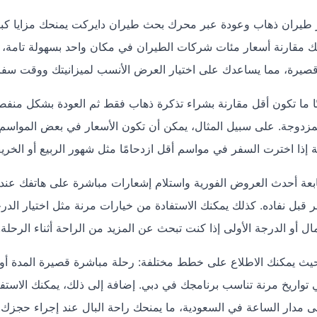
ز طيران ذهاب وعودة عبر محرك بحث طيران دايركت يمنحك مزايا كبي
ك مقارنة أسعار مئات شركات الطيران في مكان واحد بسهولة تامة، 
يرة، مما يساعدك على اختيار العرض الأنسب لميزانيتك ووقت سف
بًا ما تكون أقل مقارنة بشراء تذكرة ذهاب فقط ثم العودة بشكل منفص
وجة. على سبيل المثال، يمكن أن تكون الأسعار في بعض المواسم
ايركت على الأندرويد والـ iOS يمكنك متابعة أحدث العروض الفورية واستلام إشعارات مباشرة على هاتفك عند
بل نفاده. كذلك يمكنك الاستفادة من خيارات مرنة مثل اختيار الدر
ال أو الدرجة الأولى إذا كنت تبحث عن المزيد من الراحة أثناء الرحلة.
حيث يمكنك الاطلاع على خطط مختلفة: رحلة مباشرة قصيرة المدة أو
 تواريخ مرنة تناسب برنامجك في دبي. إضافة إلى ذلك، يمكنك الاستف
على مدار الساعة في السعودية، ما يمنحك راحة البال عند إجراء حجزك.