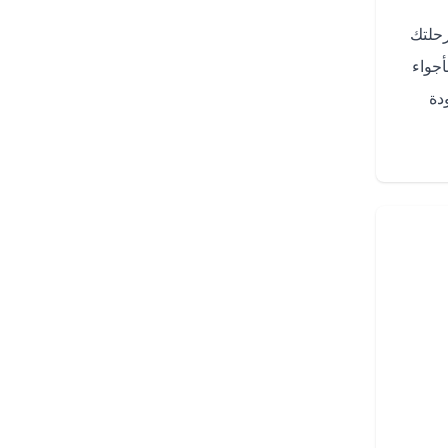
رحلتك
أجواء
دة