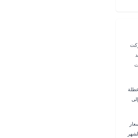
ركت
د
ت
عطلة
لى
 أسعار
لشهر