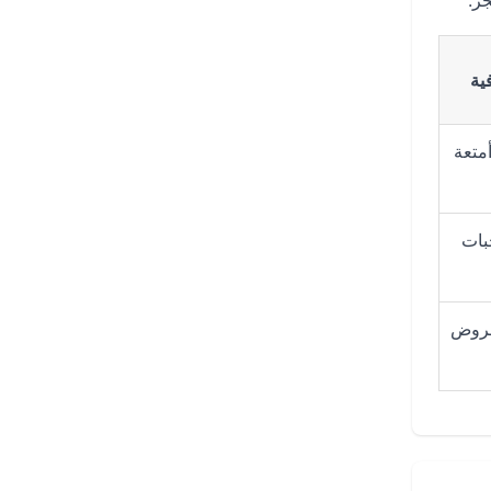
ز.
ية
متعة
بات
عروض