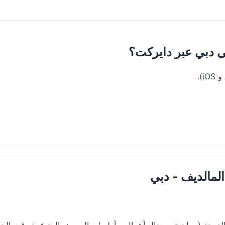
ى دبي عبر دايركت؟
لمالديف - دبي