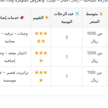
 الدرجة (سياحية – رجال أعمال – أولى)، والعروض المتوفرة وقت الحج
متوسط
عدد الرحلات
التقييم
خدمات إضاف
السعر
اليومية
من 1500
وجبات – ترفيه – أ
2
ريال
مجانية
من 1200
اختيار مقعد – وج
1
ريال
إضافية
من 1100
ترانزيت قصير – 
1
ريال
موسمية