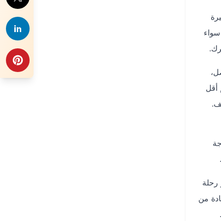
رة
سواء
رك.
ل،
 أقل
جة
 رحلة
ادة من