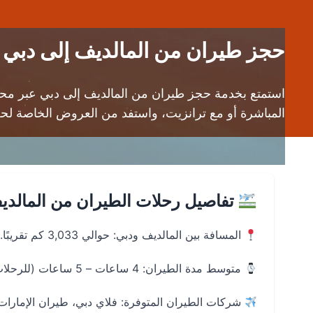
حجز طيران من المالديف إلى دبي (MLE إلى DXB) | أفضل الأسعار عبر محرك بحث داير
المباشرة أو مع ترانزيت، واستفد من العروض الخاصة لح
تفاصيل رحلات الطيران من المالدي
المسافة بين المالديف ودبي: حوالي 3,033 كم تقريبًا.
متوسط مدة الطيران: 4 ساعات – 5 ساعات (للرحلات المباشرة).
شركات الطيران المتوفرة: فلاي دبي، طيران الإمارات، 