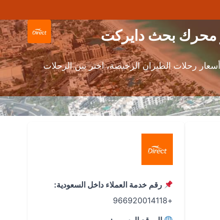
ران من المالديف إلى دبي عبر محرك بحث دايركت وتطبيق دايركت على الأندرويد و iOS. قارن أسعار رحلات الطيران الرخيصة، اختر بين الرحلات
رقم خدمة العملاء داخل السعودية:
+966920014118