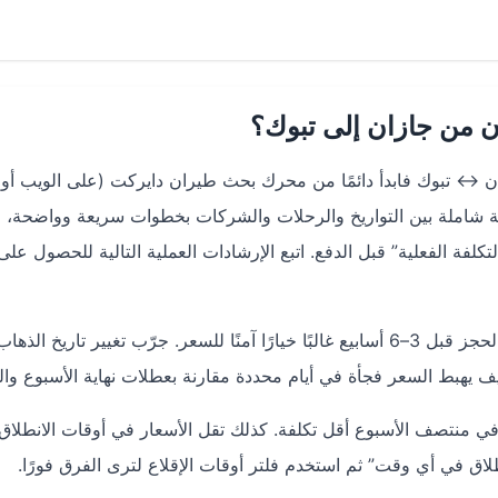
من جازان إلى تبوك؟
↔ تبوك فابدأ دائمًا من محرك بحث طيران دايركت (على الويب أو 
 والـ iOS)، لأنه يتيح لك مقارنة شاملة بين التواريخ والرحلات والشركات بخطوات سريعة وواضحة،
فة الفعلية” قبل الدفع. اتبع الإرشادات العملية التالية للحصول عل
ابدأ مبكرًا وحدّد تواريخ مرنة: في الرحلات الداخلية، يكون الحجز قبل 3–6 أسابيع غالبًا خيارًا آمنًا للسعر. جرّب تغيير تاريخ ال
 في منتصف الأسبوع أقل تكلفة. كذلك تقل الأسعار في أوقات الانطلاق
لانطلاق في أي وقت” ثم استخدم فلتر أوقات الإقلاع لترى الفرق فورًا.