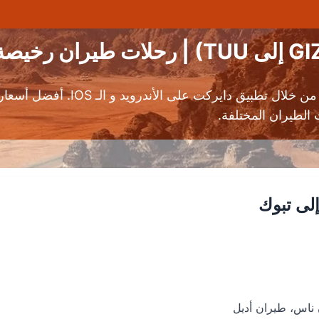
الطيران المختلفة.
لى تبوك
 ناس، طيران أديل