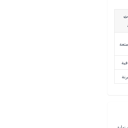
ت
متعة
فية
نة
ت نهاية