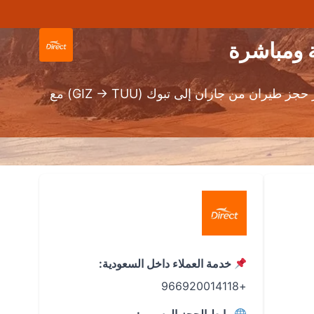
احجز رحلاتك بسهولة عبر محرك بحث طيران دايركت أو من خلال تطبيق دايركت على الأندرويد و الـ IOS. أفضل أسعار حجز طيران من جازان إلى تبوك (GIZ → TUU) مع
خدمة العملاء داخل السعودية:
+966920014118