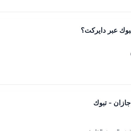
بوك عبر دايركت؟
ازان - تبوك