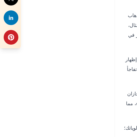
ذهاب
ثال،
ر في
إظهار
فاجأ
ازان
 مما
ياتك؛