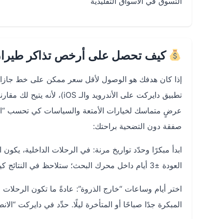
التسوق في الأسواق التقليدية
كيف تحصل على أرخص تذاكر طيران 
إذا كان هدفك هو الوصول لأقل سعر ممكن على خط جازان 
تطبيق دايركت على الأندرويد
عرضٍ متماسك لخيارات الأمتعة والسياسات كي تحسب “التكل
صفقة دون التضحية براحتك:
العودة ±3 أيام داخل محرك البحث؛ ستلاحظ في النتائج كيف يهبط السعر فجأة في أيام محددة مقارنة بعطلات نهاية الأسبوع والمواسم.
اختر أيام وساعات “خارج الذروة”: عادةً ما تكون الرحلات
المبكرة جدًا صباحًا أو المتأخرة ليلًا. حدِّد في دايركت “ا