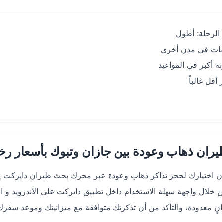
الرحلة: أطول
ات في مدن أخرى
ة أكبر في المواعيد
أقل غالباً
ران ذهاب وعودة بين جازان وتبوك بأسعار رخ
تخطيط لرحلة من جازان (GIZ) إلى تبوك (TUU) فإن اختيارك لحجز تذاكر ذهاب وعودة عبر محرك بحث طيران داير
نٍ معدودة، والتأكد من أن تذكرتك متوافقة مع ميزانيتك وموعد سفر