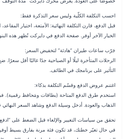
خصوصًا على العودة. يعرض محرك دايركت “مدة التوقف” بو
احسب التكلفة الكلّية وليس سعر التذكرة فقط:
قبل الدفع، قارن التكلفة النهائية: الأمتعة، اختيار المقاع
الخيار الآخر أوفر. صفحة الدفع في دايركت تُظهر هذه البنود 
جَرّب ساعات طيران “هادئة” لتخفيض السعر:
الرحلات المتأخرة ليلًا أو الصباحية جدًا غالبًا أقل سعرًا
التأثير على برنامجك في الطائف.
اغتنم عروض الدفع وقسّم التكلفة بذكاء:
استخدم طرق الدفع المتاحة (بطاقات ومَحافظ رقمية). ف
الذهاب والعودة. أدخل وسيلة الدفع وشاهد السعر النهائي قب
تحقق من سياسات التغيير والإلغاء قبل الضغط على “ادفع”
في حال تغيّر خطتك، قد تكون فئة مرنة بفارق بسيط أوفر