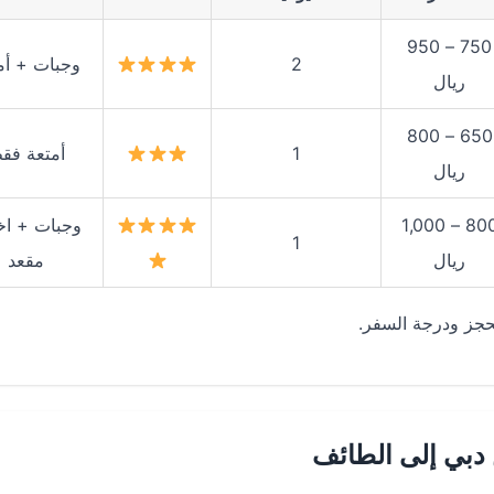
750 – 950
2
وجبات + أم
ريال
650 – 800
1
أمتعة فق
ريال
800 – 1,000
وجبات + اخت
1
ريال
مقعد
حجز ودرجة السفر.
دبي إلى الطائف