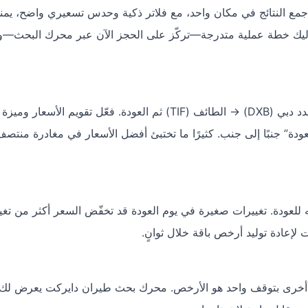
ع أو تطبيق دايركت على الأندرويد والـ iOS؛ لأن جمع النتائج في مكان واحد، مع فلاتر ذكية وحدس تسعيري واضح، 
. إليك خطة عملية متدرجة—تركّز على الحجز الآن عبر محرك البحث—و
عودة” جنبًا إلى جنب. كثيرًا ما تختبئ أفضل الأسعار في مغادرة منتص
 للعودة. تغييرات صغيرة في يوم العودة قد تخفّض السعر أكثر من تغيي
لإعادة توليد أرخص باقة خلال ثوانٍ.
كة أخرى بتوقف واحد هو الأرخص. محرك بحث طيران دايركت يعرض لك 