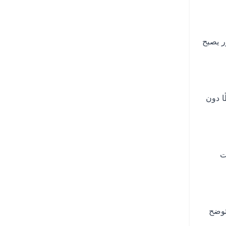
ر يصبح
ا دون
ت
توضح