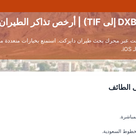
كت عبر محرك بحث طيران دايركت. استمتع بخيارات متعددة من
i.
ى الطائف
خطوط السعودية.