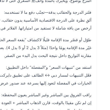
المزج بوضوح، ويخبرك بالمدة والف差 السعري حتى لا تدفع مقابل راحة لا تحتاجها.
فلتر الدرجة والحقائب بدقة—تجنّب دفع ما لا تستخدمه:
ألقِ نظرة على الدرجة الاقتصادية الأساسية بدون حقائب، ث
أرخص من باقة شاملة لا تستفيد من امتيازاتها. الفلاتر في
طوّل أو قصّر مدة الإقامة قليلًا لاكتشاف “بقعة السعر الحل
غيّر مدة
مقارنة التواريخ داخل نتيجة البحث بدل البدء من الصفر.
استفد من “تنبيهات السعر” و“المفضلة” داخل التطبيق:
فعّل التنبيهات لمسار دبي ↔ الطائف على تطبيق دايركت
الخيارات في المفضلة لتعود إليها بسرعة عند صدور عرض
راقب الفروق بين المباشر وغير المباشر بعيون المحفظة:
إن لم تكن مقيدًا بالوقت، قارن الذهاب المباشر + العودة ب