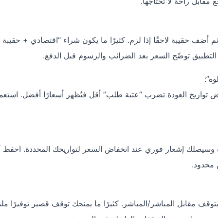
م أضف حقيبة لاحقًا إذا لزم. كثيرًا ما يكون شراء “اقتصادي + حقيبة 
 التطبيق توضّح السعر بعد الضرائب والرسوم قبل الدفع.
وة”:
 الإقامة يومًا واحدًا (مثلاً 3 بدل 2 أو 5 بدل 4). بعض تواريخ العودة تضرب “عتبة طلب” أقل فتُظهر أسعارًا أفضل. است
 وسيصلك إشعار فوري عند انخفاض السعر لتواريخك المحددة. احفظ 
 محدود.
توقف مقابل المباشر/المباشر. كثيرًا ما يمنحك توقف قصير توفيرًا ملم