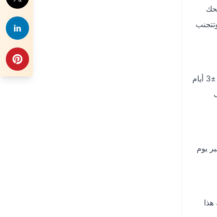
يمنحك
تتجنب
افتح محرك بحث طيران دايركت، اختر “ذهاب وعودة”، وحدد دبي (DXB) → الطائف (TIF) ثم العودة. فعّل تقويم الأسعار وميزة ±3 أيام
ف
ر يوم
هذا