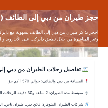
حجز طيران من دبي إلى الطائف (DXB إلى TIF) | أرخص تذاكر الطيران
احجز تذاكر طيران من دبي إلى الطائف بسهولة مع داير
وغير المباشرة من خلال تطبيق دايركت على الأندرويد و الـ OS
تفاصيل رحلات الطيران من دبي إل
المسافة بين دبي والطائف: حوالي 1,570 كم جوًا.
متوسط مدة الطيران: 2 ساعة و30 دقيقة للرحلات المباشرة.
شركات الطيران المتوفرة: فلاي دبي، طيران ناس، ال