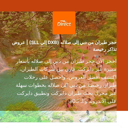
حجز طيران من دبي إلى صلاله (DXB إلي SLL) | عروض
تذاكر رخيصة
احجز الآن حجز طيران من دبي إلى صلاله بأسعار
مميزة عبر دايركت. قارن بين شركات الطيران،
اكتشف أفضل العروض، واحصل على رحلات
طيران رخيصة من دبي إلى صلاله بخطوات سهلة
عبر محرك بحث طيران دايركت وتطبيق دايركت
على الأندرويد والـ iOS.