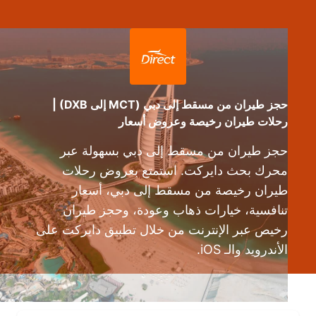
حجز طيران من مسقط إلى دبي (MCT إلى DXB) |
رحلات طيران رخيصة وعروض أسعار
حجز طيران من مسقط إلى دبي بسهولة عبر
محرك بحث دايركت. استمتع بعروض رحلات
طيران رخيصة من مسقط إلى دبي، أسعار
تنافسية، خيارات ذهاب وعودة، وحجز طيران
رخيص عبر الإنترنت من خلال تطبيق دايركت على
الأندرويد والـ iOS.