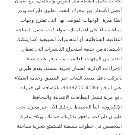
بكجات تشمل أنشطة مثل الغوص والتجديف، مع ضمان
أفضل الأسعار عبر محرك البحث. تطبيق دايركت يوفر
أيضًا ميزة “الوجهات الموصى بها” التي تقترح وجهات
سياحية بناءً على اهتماماتك، سواء كنت تفضل السياحة
الثقافية، الشاطئية، أو المغامرات الطبيعية. كما يمكنك
الاستفادة من خدمة استخراج التأشيرات التي تغطي
العديد من الوجهات العالمية، مما يوفر عليك عناء
الإجراءات الإدارية. لضمان تجربة سلسة، يقدم طيران
دايركت دعمًا متعدد اللغات عبر التطبيق وخدمة العملاء
على الرقم +966920014118، بالإضافة إلى خيارات
دفع مرنة تشمل البطاقات الائتمانية والمحافظ
الإلكترونية. ابدأ التخطيط لرحلتك الآن عبر محرك بحث
طيران دايركت، واحجز تذكرتك، فندقك، وبكج سفرك
المخصص في خطوات بسيطة لتستمتع بتجربة سياحية