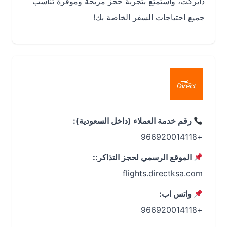
دايركت، واستمتع بتجربة حجز مريحة وموفرة تناسب
جميع احتياجات السفر الخاصة بك!
رقم خدمة العملاء (داخل السعودية):
+966920014118
الموقع الرسمي لحجز التذاكر::
flights.directksa.com
واتس اب:
+966920014118