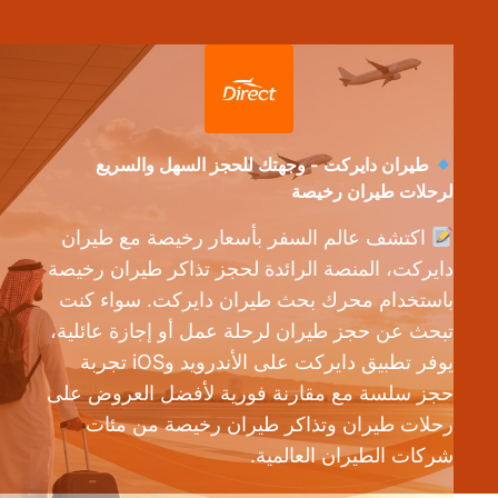
طيران دايركت - وجهتك للحجز السهل والسريع
لرحلات طيران رخيصة
اكتشف عالم السفر بأسعار رخيصة مع طيران
دايركت، المنصة الرائدة لحجز تذاكر طيران رخيصة
باستخدام محرك بحث طيران دايركت. سواء كنت
تبحث عن حجز طيران لرحلة عمل أو إجازة عائلية،
يوفر تطبيق دايركت على الأندرويد وiOS تجربة
حجز سلسة مع مقارنة فورية لأفضل العروض على
رحلات طيران وتذاكر طيران رخيصة من مئات
شركات الطيران العالمية.