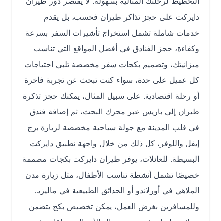
التخطيط لرحلتك المثالية بسهولة. لا يقتصر دور طيران
دايركت على حجز تذاكر طيران فحسب، بل يقدم
خدمات شاملة تشمل استخراج تأشيرات السفر بسرعة
وكفاءة، حجز الفنادق في أفضل المواقع التي تناسب
ميزانيتك، وتصميم بكجات سفر مخصصة تلبي احتياجات
كل عميل على حدة، سواء كنت تبحث عن تجربة فاخرة
أو رحلة اقتصادية. على سبيل المثال، يمكنك حجز تذكرة
طيران إلى باريس عبر محرك البحث، ثم إضافة فندق
في قلب المدينة مع جولة سياحية مخصصة لزيارة برج
إيفل واللوفر، كل ذلك من خلال واجهة تطبيق دايركت
البسيطة. للعائلات، يوفر طيران دايركت بكجات مصممة
خصيصًا تشمل أنشطة تناسب الأطفال، مثل زيارة مدن
الملاهي في أورلاندو أو الحدائق الطبيعية في ماليزيا.
وللمسافرين بغرض العمل، يمكن تخصيص بكج يتضمن