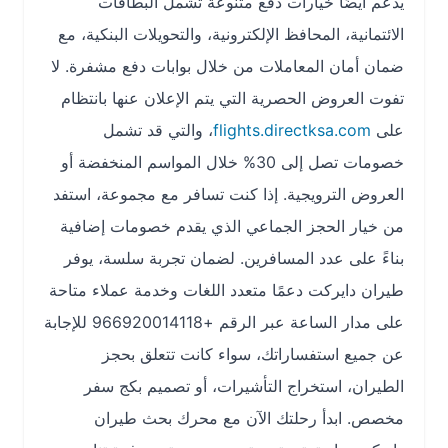
يدعم أيضًا خيارات دفع متنوعة تشمل البطاقات
الائتمانية، المحافظ الإلكترونية، والتحويلات البنكية، مع
ضمان أمان المعاملات من خلال بوابات دفع مشفرة. لا
تفوت العروض الحصرية التي يتم الإعلان عنها بانتظام
على
flights.directksa.com
، والتي قد تشمل
خصومات تصل إلى 30% خلال المواسم المنخفضة أو
العروض الترويجية. إذا كنت تسافر مع مجموعة، استفد
من خيار الحجز الجماعي الذي يقدم خصومات إضافية
بناءً على عدد المسافرين. لضمان تجربة سلسة، يوفر
طيران دايركت دعمًا متعدد اللغات وخدمة عملاء متاحة
على مدار الساعة عبر الرقم +966920014118 للإجابة
عن جميع استفساراتك، سواء كانت تتعلق بحجز
الطيران، استخراج التأشيرات، أو تصميم بكج سفر
مخصص. ابدأ رحلتك الآن مع محرك بحث طيران