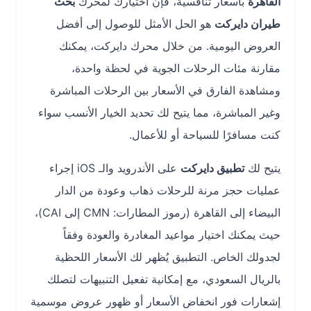
القاهرة
بأسعار تنافسية، فإن اختيارك لمحرك
بحث
طيران دايركت
هو الحل الأمثل للوصول إلى أفضل
العروض اليومية. من خلال محرك دايركت، يمكنك
مقارنة مئات الرحلات الجوية في لحظة واحدة،
ومشاهدة الفارق في الأسعار بين الرحلات المباشرة
وغير المباشرة، مما يتيح لك تحديد الخيار الأنسب سواء
كنت مسافرًا للسياحة أو للأعمال.
يتيح لك
تطبيق دايركت
على الأندرويد والـ iOS إجراء
عمليات حجز مرنة للرحلات ذهاب وعودة من الدار
البيضاء إلى القاهرة (رموز المطارات: CMN إلى CAI)،
حيث يمكنك اختيار مواعيد المغادرة والعودة وفقاً
لجدولك الخاص. التطبيق يُظهر لك الأسعار اللحظية
بالريال السعودي، مع إمكانية تفعيل التنبيهات لتصلك
إشعارات فور انخفاض الأسعار أو ظهور عروض موسمية