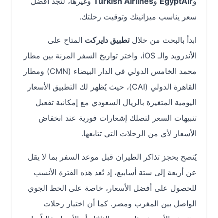
و
EgyptAir
و
Turkish Airlines
وغيرها، لتجد أفضل
سعر يناسب ميزانيتك وتوقيت رحلتك.
ابدأ بالبحث من خلال
تطبيق دايركت
المتاح على
الأندرويد والـ iOS، واختر تواريخ السفر المرنة بين مطار
محمد الخامس الدولي في الدار البيضاء (CMN) ومطار
القاهرة الدولي (CAI)، حيث يُظهر لك التطبيق الأسعار
اليومية المتغيرة بالريال السعودي مع إمكانية تفعيل
تنبيهات السعر لتصلك إشعارات فورية عند انخفاض
الأسعار لأي من الرحلات التي تتابعها.
يُنصح بحجز تذاكر الطيران قبل موعد السفر بما لا يقل
عن أربعة إلى ستة أسابيع، إذ تُعد هذه الفترة الأنسب
للحصول على أفضل الأسعار، خاصة على الخط الجوي
الواصل بين المغرب ومصر. كما أن اختيار رحلات