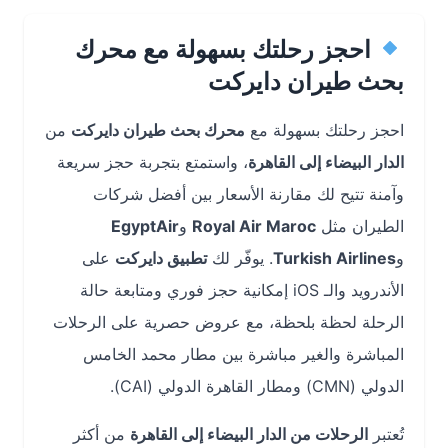
احجز رحلتك بسهولة مع محرك
بحث طيران دايركت
احجز رحلتك بسهولة مع
محرك بحث طيران دايركت
من
الدار البيضاء إلى القاهرة
، واستمتع بتجربة حجز سريعة
وآمنة تتيح لك مقارنة الأسعار بين أفضل شركات
الطيران مثل
Royal Air Maroc
و
EgyptAir
و
Turkish Airlines
. يوفّر لك
تطبيق دايركت
على
الأندرويد والـ iOS إمكانية حجز فوري ومتابعة حالة
الرحلة لحظة بلحظة، مع عروض حصرية على الرحلات
المباشرة والغير مباشرة بين مطار محمد الخامس
الدولي (CMN) ومطار القاهرة الدولي (CAI).
تُعتبر
الرحلات من الدار البيضاء إلى القاهرة
من أكثر