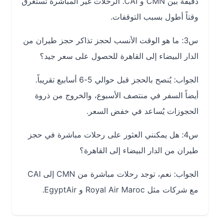
دقيقة بين CMN و CAI. الرحلات غير المباشرة تستغرق
وقتاً أطول بسبب التوقفات.
س3: ما هو الوقت الأنسب لحجز تذاكر حجز طيران من
الدار البيضاء إلى القاهرة للحصول على سعر جيد؟
الجواب: يُنصح بالحجز قبل حوالي 5-6 أسابيع تقريباً.
أيضاً السفر في منتصف الأسبوع، والخروج من ذروة
الحجوزات يُساعد في خفض السعر.
س4: هل يمكنني العثور على رحلات مباشرة في حجز
طيران من الدار البيضاء إلى القاهرة؟
الجواب: نعم، توجد رحلات مباشرة من CMN إلى CAI
مع شركات مثل Royal Air Maroc و EgyptAir.