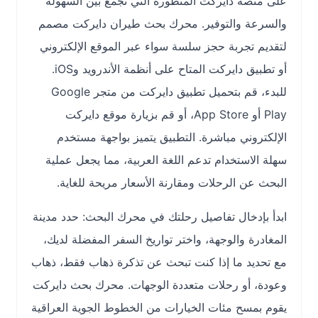
على منصة دايركت المتطورة التي تجمع بين السهولة
والسرعة والتوفير. محرك بحث طيران دايركت مصمم
لتقديم تجربة حجز سلسة سواء عبر الموقع الإلكتروني
أو تطبيق دايركت المتاح على أنظمة الأندرويد وiOS.
للبدء، قم بتحميل تطبيق دايركت من متجر Google
Play أو App Store، أو قم بزيارة موقع دايركت
الإلكتروني مباشرة. التطبيق يتميز بواجهة مستخدم
سهلة الاستخدام تدعم اللغة العربية، مما يجعل عملية
البحث عن الرحلات ومقارنة الأسعار مريحة للغاية.
ابدأ بإدخال تفاصيل رحلتك في محرك البحث: حدد مدينة
المغادرة والوجهة، واختر تواريخ السفر المفضلة لديك،
مع تحديد ما إذا كنت تبحث عن تذكرة ذهاب فقط، ذهاب
وعودة، أو رحلات متعددة الوجهات. محرك بحث دايركت
يقوم بمسح مئات الخيارات من الخطوط الجوية العراقية