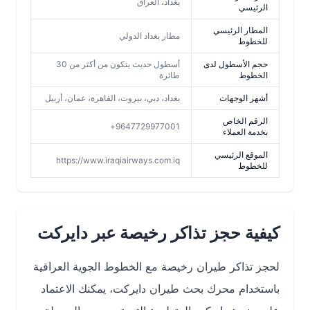
بغداد، العراق
الرئيسي
المطار الرئيسي
مطار بغداد الدولي
للخطوط
حجم الأسطول لدى
أسطول حديث يتكون من أكثر من 30
الخطوط
طائرة
أشهر الوجهات
بغداد، دبي، بيروت، القاهرة، عمان، أربيل
الرقم الخاص
9647729977001+
بخدمة العملاء
الموقع الرئيسي
https://www.iraqiairways.com.iq
للخطوط
كيفية حجز تذاكر رخيصة عبر دايركت
لحجز تذاكر طيران رخيصة مع الخطوط الجوية العراقية
باستخدام محرك بحث طيران دايركت، يمكنك الاعتماد