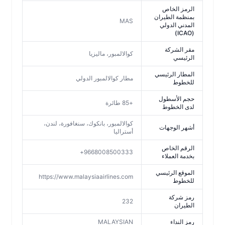
الرمز الخاص
بمنظمة الطيران
MAS
المدني الدولي
(ICAO)
مقر الشركة
كوالالمبور، ماليزيا
الرئيسي
المطار الرئيسي
مطار كوالالمبور الدولي
للخطوط
حجم الأسطول
+85 طائرة
لدى الخطوط
كوالالمبور، بانكوك، سنغافورة، لندن،
أشهر الوجهات
أستراليا
الرقم الخاص
9668008500333+
بخدمة العملاء
الموقع الرئيسي
https://www.malaysiaairlines.com
للخطوط
رمز شركة
232
الطيران
رمز النداء
MALAYSIAN