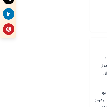
ة،
ار العام. من خلال
اي
قع
ا وعودة