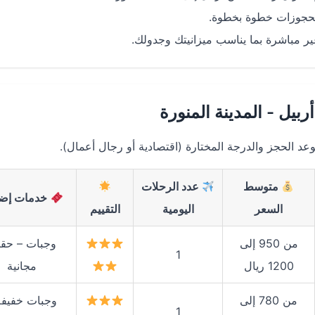
لحجوزات خطوة بخطوة.
ير مباشرة بما يناسب ميزانيتك وجدولك.
يل - المدينة المنورة
 الحجز والدرجة المختارة (اقتصادية أو رجال أعمال).
متوسط
عدد الرحلات
خدمات إضا
السعر
اليومية
التقييم
من 950 إلى
وجبات – حقي
1
1200 ريال
مجانية
من 780 إلى
وجبات خفيفة
1