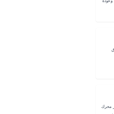
 وعودة
ق
ر محرك