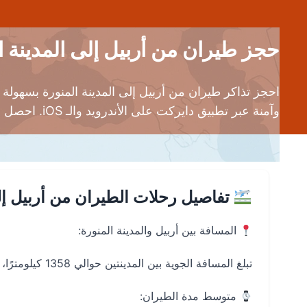
حجز طيران من أربيل إلى المدينة المنورة (EBL إلى MED) | تذاكر رح
احجز تذاكر طيران من أربيل إلى المدينة المنورة بسهو
وآمنة عبر تطبيق دايركت على الأندرويد والـ iOS. احصل على تذاكر طيران رخيصة من أربيل إلى المدينة المنورة مع أفضل شركات الطيران وأكثرها موثوقية.
تفاصيل رحلات الطيران من أربيل إلى
المسافة بين أربيل والمدينة المنورة:
تبلغ المسافة الجوية بين المدينتين حوالي 1358 كيلومترًا، وهي من الرحلات المفضلة للمسافرين لأداء العمرة أو الزيارة.
متوسط مدة الطيران: