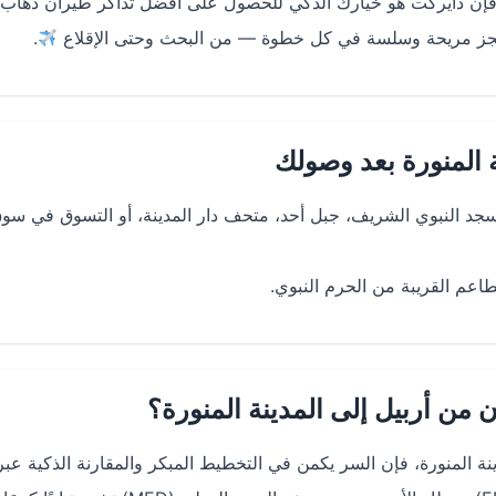
ء، فإن دايركت هو خيارك الذكي للحصول على أفضل تذاكر طيران ذهاب
ة حجز مريحة وسلسة في كل خطوة — من البحث وحتى الإقلاع
.
 المنورة بعد وصولك
منورة (MED)، يمكنك زيارة المسجد النبوي الشريف، جبل أحد، متحف دار المدينة، أو التسوق في سو
طاعم القريبة من الحرم النبوي.
ن أربيل إلى المدينة المنورة؟
ة المنورة، فإن السر يكمن في التخطيط المبكر والمقارنة الذكية عب