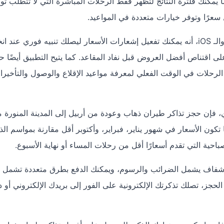
مكنك فلترة النتائج لتظهر فقط الرحلات المباشرة التي لا تتطلب توق
سعرًا وتوفر خيارات متعددة في المواعيد.
من أهم مميزات الحجز عبر تطبيق دايركت على الأندرويد والـ iOS، أنه يمكنك تفعيل إشعارات الأسعار ليصلك تنبيه فوري 
على اقتناص أفضل العروض قبل نفاد المقاعد. كما يتيح التطبيق أيضًا 
 الرحلات في الوقت الفعلي لمعرفة مواعيد الإقلاع والوصول والتأخيرا
، فإن حجز تذاكر طيران ذهاب وعودة من أربيل إلى المدينة المنورة مب
ون الأسعار في شهور يناير، فبراير، وأكتوبر أقل مقارنة بمواسم الذ
حية التي تقدم أسعارًا أقل من رحلات المساء أو نهاية الأسبوع.
فاف يشمل الضرائب والرسوم، ويمكنك الدفع بطرق متعددة تشمل
 الحجز، تصلك تذكرتك الإلكترونية على الفور إلى بريدك الإلكتروني أو 