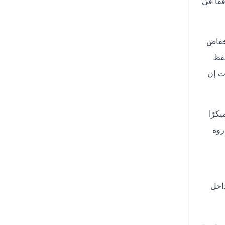
فًا في
عند انخفاض
حفظ
ت إن
كرًا
روة
داخل