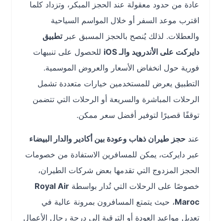
عادة من حدود معقولة عند الحجز المبكر، وتزداد كلما
اقترب موعد السفر أو خلال المواسم السياحية
والعطلات. لذلك يُنصح بالحجز المسبق عبر
تطبيق
دايركت على الأندرويد والـ iOS
للحصول على تنبيهات
فورية حول انخفاض الأسعار والعروض الموسمية.
التطبيق يعرض للمستخدمين خيارات متعددة تشمل
الرحلات المباشرة والسريعة أو الرحلات التي تتضمن
توقفًا قصيرًا لتوفير أفضل سعر ممكن.
عند
حجز طيران ذهاب وعودة بين أكادير والدار البيضاء
عبر دايركت، يمكن للمسافرين الاستفادة من خصومات
الحجز المزدوج التي تقدمها بعض شركات الطيران،
خصوصًا على الرحلات التي تُدار بواسطة
Royal Air
Maroc
، حيث يتمتع المسافرون بمرونة عالية في
تعديل مواعيد العودة أو الترقية إلى درجة رجال الأعمال