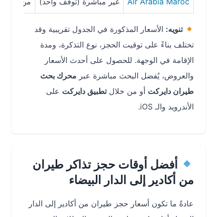
Air Arabia Maroc
غير مباشرة (توقف واحد)
من 2 إلى 4 ساعات حسب التوقف
تنويه:
الأسعار المذكورة في الجدول تقريبية وقد
تختلف بناءً على توقيت الحجز، نوع التذكرة، ومدة
الإقامة في الوجهة. للحصول على أحدث الأسعار
والعروض، يُفضل البحث مباشرة عبر
محرك بحث
طيران دايركت
أو من خلال
تطبيق دايركت
على
الأندرويد والـ iOS.
أفضل أوقات حجز تذاكر طيران
من أكادير إلى الدار البيضاء
عادةً ما تكون أسعار حجز طيران من أكادير إلى الدار