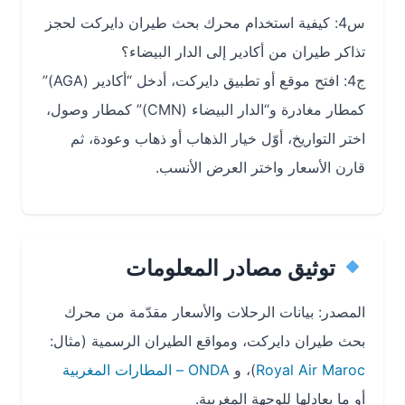
س4: كيفية استخدام محرك بحث طيران دايركت لحجز
تذاكر طيران من أكادير إلى الدار البيضاء؟
ج4: افتح موقع أو تطبيق دايركت، أدخل “أكادير (AGA)”
كمطار مغادرة و“الدار البيضاء (CMN)” كمطار وصول،
اختر التواريخ، أوّل خيار الذهاب أو ذهاب وعودة، ثم
قارن الأسعار واختر العرض الأنسب.
توثيق مصادر المعلومات
المصدر: بيانات الرحلات والأسعار مقدّمة من محرك
بحث طيران دايركت، ومواقع الطيران الرسمية (مثال:
Royal Air Maroc
)، و
ONDA – المطارات المغربية
أو ما يعادلها للوجهة المغربية.