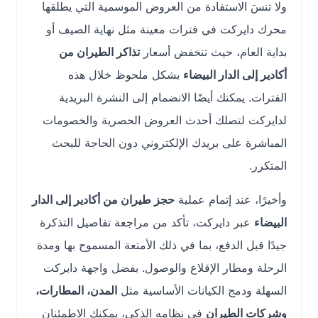
ولا تنسَ الاستفادة من العروض الموسمية التي يطلقها
محرك دايركت في فترات معينة مثل نهاية الصيف أو
بداية العام، حيث تنخفض أسعار
تذاكر الطيران من
أكادير إلى الدار البيضاء
بشكل ملحوظ خلال هذه
الفترات. يمكنك أيضًا الانضمام إلى النشرة البريدية
لدايركت لتصلك أحدث العروض الحصرية والخصومات
المباشرة على بريدك الإلكتروني دون الحاجة للبحث
المتكرر.
وأخيرًا، عند إتمام عملية
حجز طيران من أكادير إلى الدار
البيضاء
عبر دايركت، تأكد من مراجعة تفاصيل التذكرة
جيدًا قبل الدفع، بما في ذلك الأمتعة المسموح بها ومدة
الرحلة ومطار الإقلاع والوصول. بفضل واجهة دايركت
السهلة ودمج الكيانات الأساسية مثل
المدن، المطارات،
وشركات الطيران
في نظامه الذكي، يمكنك الاطمئنان