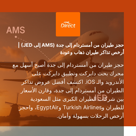
حجز طيران من أمستردام إلى جدة (AMS إلى JED) |
أرخص تذاكر طيران ذهاب وعودة
حجز طيران من أمستردام إلى جدة أصبح أسهل مع
محرك بحث دايركت وتطبيق دايركت على
الأندرويد والـ iOS. اكتشف أفضل عروض تذاكر
الطيران من أمستردام إلى جدة، وقارن الأسعار
بين شركات الطيران الكبرى مثل السعودية
للطيران وTurkish Airlines وEgyptAir، واحجز
أرخص الرحلات بسهولة وأمان.