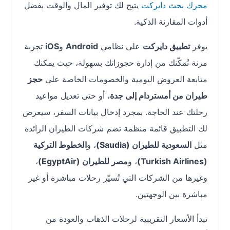
محرك بحث دايركت
يتيح لك توفير المال والوقت بفضل
أدوات المقارنة الذكية.
يوفر
تطبيق دايركت
على نظامي
Android
و
iOS
تجربة
مرنة تُمكّنك من إدارة حجوزاتك بسهولة، حيث يمكنك
متابعة العروض اليومية والخصومات الخاصة على
حجز
طيران من أمستردام إلى جدة
، أو حتى تعديل مواعيد
رحلتك عند الحاجة. بمجرد إدخال بيانات السفر، سيعرض
لك التطبيق قائمة منظمة تضم شركات الطيران الرائدة
مثل
السعودية للطيران (Saudia)
، و
الخطوط التركية
(Turkish Airlines)
، و
مصر للطيران (EgyptAir)
،
وغيرها من الشركات التي تُسيّر رحلات مباشرة أو غير
مباشرة بين الوجهتين.
تبدأ الأسعار التقريبية لرحلات الذهاب والعودة من