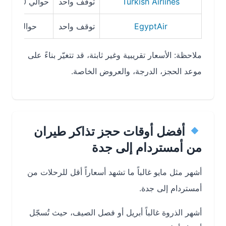
Turkish Airlines
توقف واحد
حوالي 10–12 ساعة أو أكثر
EgyptAir
توقف واحد
حوالي 10–13 ساعة
ملاحظة: الأسعار تقريبية وغير ثابتة، قد تتغيّر بناءً على
موعد الحجز، الدرجة، والعروض الخاصة.
أفضل أوقات حجز تذاكر طيران
من أمستردام إلى جدة
أشهر مثل مايو غالباً ما تشهد أسعاراً أقل للرحلات من
أمستردام إلى جدة.
أشهر الذروة غالباً أبريل أو فصل الصيف، حيث تُسجّل