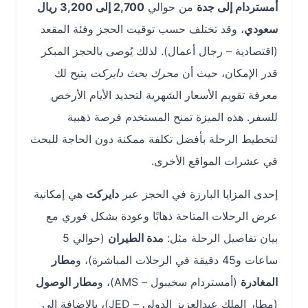
أمستردام إلى جدة
من حوالي
2,700 إلى 3,200 ريال
سعودي
، وقد تختلف حسب توقيت الحجز وفئة المقعد
(اقتصادية – رجال أعمال). لذلك يُوصى بالحجز المبكر
قدر الإمكان، حيث أن
محرك بحث دايركت
يتيح لك
معرفة تقويم الأسعار الشهرية لتحديد الأيام الأرخص
للسفر. هذه الميزة تمنح المستخدم فرصة ذهبية
لتخطيط الرحلة بأفضل تكلفة ممكنة دون الحاجة للبحث
في عشرات المواقع الأخرى.
إحدى المزايا البارزة في الحجز عبر
دايركت
هي إمكانية
عرض الرحلات المتاحة ذهابًا وعودة بشكل فوري مع
بيان تفاصيل الرحلة مثل:
مدة الطيران
(حوالي 5
ساعات و45 دقيقة في الرحلات المباشرة)، و
مطار
المغادرة
(أمستردام سخيبول – AMS)، و
مطار الوصول
(مطار الملك عبدالعزيز الدولي – JED)، بالإضافة إلى