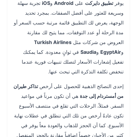
يوفر
تطبيق دايركت
على
Android
و
iOS
تجربة سهلة
وسريعة للعثور على أفضل الصفقات. بمجرد تحديد
الوجهة، يعرض لك التطبيق قائمة مرتبة حسب السعر أو
مدة الرحلة أو عدد التوقفات، مما يتيح لك مقارنة
العروض من شركات مثل
Turkish Airlines
و
EgyptAir
و
Saudia
في ثوانٍ معدودة. كما يمكنك
تفعيل إشعارات الأسعار لتصلك تنبيهات فورية عندما
تنخفض تكلفة التذكرة التي تبحث عنها.
إحدى النصائح الذهبية للحصول على أرخص
تذاكر طيران
من أمستردام إلى جدة
هي أن تكون مرناً في مواعيد
السفر. فمثلاً، الرحلات التي تقلع في منتصف الأسبوع
تكون عادةً أرخص من تلك التي تنطلق في عطلات نهاية
الأسبوع. كما أن الحجز للذهاب والعودة معاً يوفر في
كثير من الأحيان خصماً إضافياً مقارنة بالحجز المنفصل