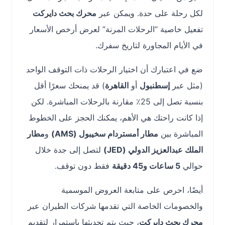
لكل رحلة على حدة. ويمكن عبر
محرك بحث دايركت
تفعيل خاصية “الرحلات المرنة” لعرض أرخص الأسعار
في الأيام المجاورة لتاريخ سفرك.
ضع في اعتبارك أن اختيار الرحلات ذات التوقف الواحد
(مثل عبر
إسطنبول
أو
القاهرة
) قد يمنحك سعرًا أقل
بنسبة تصل إلى 25٪ مقارنة بالرحلات المباشرة. لكن
إذا كانت راحتك هي الأهم، يمكنك الحجز على الخطوط
المباشرة بين
مطار أمستردام سخيبول (AMS)
و
مطار
الملك عبدالعزيز الدولي (JED)
لتصل إلى جدة خلال
حوالي
5 ساعات و45 دقيقة
فقط دون توقف.
أيضًا، احرص على متابعة العروض الموسمية
والخصومات الخاصة التي تقدمها شركات الطيران عبر
محرك بحث دايركت
، حيث يتم تحديثها باستمرار لتقديم