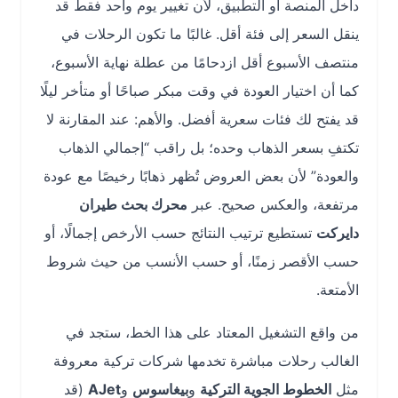
داخل المنصة أو التطبيق، لأن تغيير يوم واحد فقط قد
ينقل السعر إلى فئة أقل. غالبًا ما تكون الرحلات في
منتصف الأسبوع أقل ازدحامًا من عطلة نهاية الأسبوع،
كما أن اختيار العودة في وقت مبكر صباحًا أو متأخر ليلًا
قد يفتح لك فئات سعرية أفضل. والأهم: عند المقارنة لا
تكتفِ بسعر الذهاب وحده؛ بل راقب “إجمالي الذهاب
والعودة” لأن بعض العروض تُظهر ذهابًا رخيصًا مع عودة
مرتفعة، والعكس صحيح. عبر
محرك بحث طيران
دايركت
تستطيع ترتيب النتائج حسب الأرخص إجمالًا، أو
حسب الأقصر زمنًا، أو حسب الأنسب من حيث شروط
الأمتعة.
من واقع التشغيل المعتاد على هذا الخط، ستجد في
الغالب رحلات مباشرة تخدمها شركات تركية معروفة
مثل
الخطوط الجوية التركية
و
بيغاسوس
و
AJet
(قد