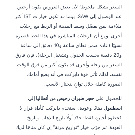
السعر بشكل ملحوظ؛ لأن بعض العروض تكون أرخص
عند الوصول إلى SAW، بينما قد تكون خيارات IST أكثر
ملاءمة لمن يفضّل وسط المدينة أو الربط مع رحلات
أخرى. ومع أن الرحلات المباشرة في هذا الخط قصيرة
نسبيًا (عادة ضمن نطاق ساعة و10 دقائق إلى ساعة
و20 دقيقة بحسب الجدول وتشغيل الرحلة)، فإن فارق
السعر بين رحلة وأخرى قد يكون أكبر من فرق الوقت
نفسه، لذلك تأتي قوة دايركت في أنه يضع أمامك
الصورة كاملة خلال ثوانٍ لتختار الأنسب.
للحصول على
حجز طيران رخيص من أنطاليا إلى
اسطنبول
ذهابًا وعودة، استخدم دايركت كأداة قرار لا
كخطوة أخيرة فقط: حدّد أولًا تاريخ الذهاب وتاريخ
العودة، ثم جرّب خيار “تواريخ مرنة” إن كان متاحًا لديك