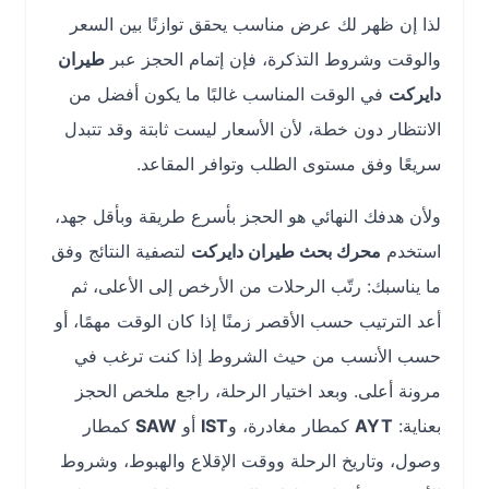
لذا إن ظهر لك عرض مناسب يحقق توازنًا بين السعر
والوقت وشروط التذكرة، فإن إتمام الحجز عبر
طيران
دايركت
في الوقت المناسب غالبًا ما يكون أفضل من
الانتظار دون خطة، لأن الأسعار ليست ثابتة وقد تتبدل
سريعًا وفق مستوى الطلب وتوافر المقاعد.
ولأن هدفك النهائي هو الحجز بأسرع طريقة وبأقل جهد،
استخدم
محرك بحث طيران دايركت
لتصفية النتائج وفق
ما يناسبك: رتّب الرحلات من الأرخص إلى الأعلى، ثم
أعد الترتيب حسب الأقصر زمنًا إذا كان الوقت مهمًا، أو
حسب الأنسب من حيث الشروط إذا كنت ترغب في
مرونة أعلى. وبعد اختيار الرحلة، راجع ملخص الحجز
بعناية:
AYT
كمطار مغادرة، و
IST
أو
SAW
كمطار
وصول، وتاريخ الرحلة ووقت الإقلاع والهبوط، وشروط