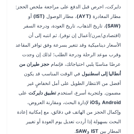
دايركت، احرص قبل الدفع على مراجعة ملخص الحجز:
مطار المغادرة
(AYT)
، مطار الوصول
(IST)
أو
(SAW)
، تاريخ الذهاب، تاريخ العودة، ودرجة السفر
(اقتصادي/مرن/أعمال إن توفر). ثم انتبه إلى أن
الأسعار ديناميكية وقد تتغير بسرعة وفق توافر المقاعد
وقرب موعد الرحلة ودرجة الطلب؛ لذلك إن وجدت
عرضًا مناسبًا يلبي احتياجاتك، فإتمام
حجز طيران من
أنطاليا إلى اسطنبول
في الوقت المناسب قد يكون
أفضل من الانتظار الطويل على أمل انخفاضٍ غير
مضمون. ولتجربة أسرع، استخدم
تطبيق دايركت
على
Android
و
iOS
لإدارة البحث، ومقارنة العروض،
وإكمال الحجز من الهاتف في دقائق، مع إمكانية إعادة
البحث بسهولة إذا أردت تعديل يوم العودة أو تغيير
المطار بين
IST
و
SAW
.