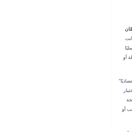
ّان
انت
يًا
ة أو
اديًا”
يار
حة
ب أو