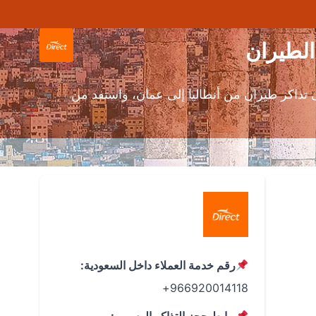
تذاكر طيران من أنطاليا إلى عمان، واستفد من
رقم خدمة العملاء داخل السعودية:
966920014118+