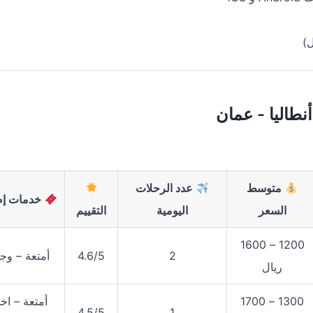
ل)
طاليا - عمان
متوسط
عدد الرحلات
خدمات إض
السعر
اليومية
التقييم
1200 – 1600
2
4.6/5
أمتعة – وج
ريال
1300 – 1700
أمتعة – اخت
4.5/5
1