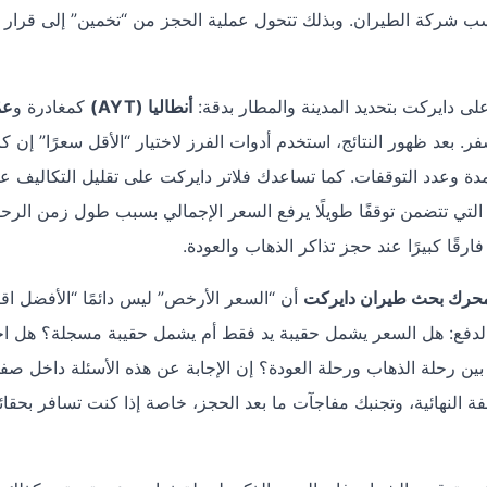
حسب شركة الطيران. وبذلك تتحول عملية الحجز من “تخمين” إلى قرار
لى دايركت بتحديد المدينة والمطار بدقة:
أنطاليا (AYT)
كمغادرة و
عم
 بعد ظهور النتائج، استخدم أدوات الفرز لاختيار “الأقل سعرًا” إن ك
مدة وعدد التوقفات. كما تساعدك فلاتر دايركت على تقليل التكاليف عمل
ك التي تتضمن توقفًا طويلًا يرفع السعر الإجمالي بسبب طول زمن الرحل
ًا كبيرًا عند حجز تذاكر الذهاب والعودة.
حرك بحث طيران دايركت
أن “السعر الأرخص” ليس دائمًا “الأفضل اقتص
الدفع: هل السعر يشمل حقيبة يد فقط أم يشمل حقيبة مسجلة؟ هل اخت
بين رحلة الذهاب ورحلة العودة؟ إن الإجابة عن هذه الأسئلة داخل صف
النهائية، وتجنبك مفاجآت ما بعد الحجز، خاصة إذا كنت تسافر بحقائ