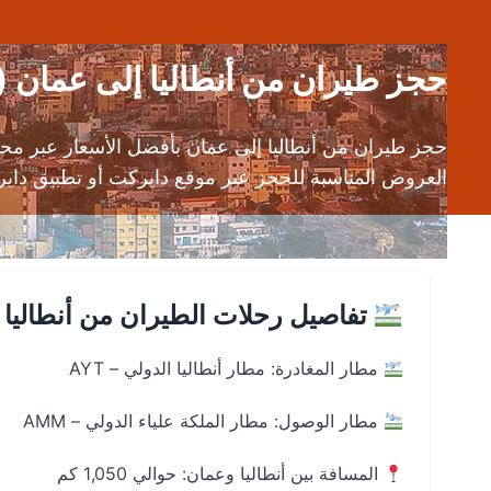
حجز طيران من أنطاليا إلى عمان (AYT إلى AMM) | قارن بين شركات الطيران
حجز طيران من أنطاليا إلى عمان بأفضل الأسعار عبر مح
العروض المناسبة للحجز عبر موقع دايركت أو تطبيق دايركت على roid
تفاصيل رحلات الطيران من أنطاليا 
مطار المغادرة: مطار أنطاليا الدولي – AYT
مطار الوصول: مطار الملكة علياء الدولي – AMM
المسافة بين أنطاليا وعمان: حوالي 1,050 كم