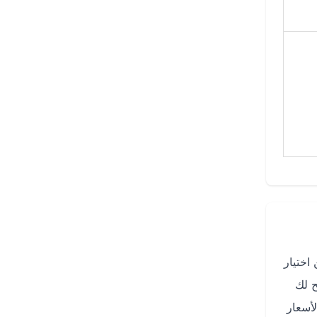
 اختيار
يح لك
لأسعار