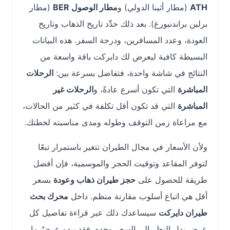
ATH
(مطار أثينا الدولي) و
مطار الوصول BER
(مطار
برلين براندنبورغ). بعد ذلك حدِّد تاريخ الذهاب وتاريخ
العودة، وعدد المسافرين، ودرجة السفر. هذه البيانات
البسيطة كافية ليعرض لك دايركت باقة واسعة من
النتائج في شاشة واحدة، فتفاضل بسرعة بين:
الرحلات
المباشرة
التي تكون أسرع عادةً، و
الرحلات غير
المباشرة
التي قد تكون أقل تكلفة في كثير من الحالات،
مع مراعاة زمن التوقف وطوله ومدى مناسبته لخطتك.
ولأن الأسعار في مجال الطيران تتغير باستمرار تبعًا
لتوفر المقاعد وتوقيت الحجز والموسمية، فإن أفضل
طريقة للحصول على
حجز طيران ذهاب وعودة
بسعر
أقل هي اتباع أسلوب مقارنة منظم. داخل
محرك بحث
طيران دايركت
سيساعدك ذلك عبر قراءة تفاصيل كل
عرض بدل النظر إلى السعر وحده. فقد يبدو عرضٌ ما