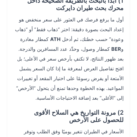
1) ابدأ بالبحث بالطريقة الصحيحة داخل
محرك بحث طيران دايركت
أول ما يرفع فرصك في العثور على سعر منخفض هو
إعداد البحث بصورة دقيقة: اختر “ذهاب فقط” أو “ذهاب
وعودة” حسب خطتك، ثم أدخل
ATH
كمطار مغادرة
و
BER
كمطار وصول، وحدِّد عدد المسافرين والدرجة.
بعد ظهور النتائج، لا تكتفِ بأرخص سعر في الأعلى؛ بل
افتح تفاصيل العرض لمعرفة ما إذا كان السعر يشمل
الأمتعة أو يفرض رسومًا على اختيار المقعد أو تغييرات
المواعيد. بهذه الخطوة وحدها تمنع أن يتحول “الأرخص”
إلى “الأغلى” بعد إضافة الاحتياجات الأساسية.
2) مرونة التواريخ هي السلاح الأقوى
للحصول على الأرخص
الأسعار في الطيران تتغير يوميًا وفق الطلب وتوفر