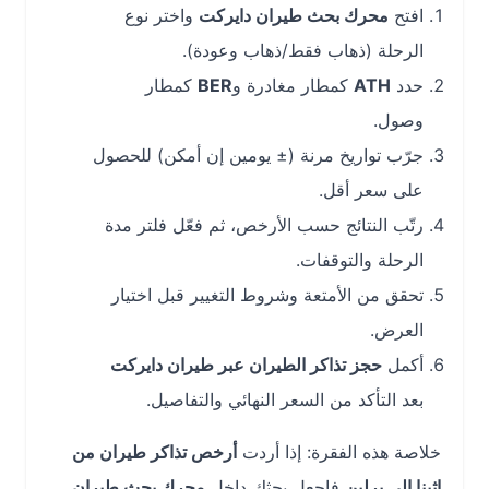
افتح
محرك بحث طيران دايركت
واختر نوع
الرحلة (ذهاب فقط/ذهاب وعودة).
حدد
ATH
كمطار مغادرة و
BER
كمطار
وصول.
جرّب تواريخ مرنة (± يومين إن أمكن) للحصول
على سعر أقل.
رتّب النتائج حسب الأرخص، ثم فعّل فلتر مدة
الرحلة والتوقفات.
تحقق من الأمتعة وشروط التغيير قبل اختيار
العرض.
أكمل
حجز تذاكر الطيران عبر طيران دايركت
بعد التأكد من السعر النهائي والتفاصيل.
خلاصة هذه الفقرة: إذا أردت
أرخص تذاكر طيران من
اثينا إلى برلين
فاجعل بحثك داخل
محرك بحث طيران