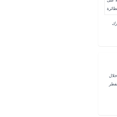
ه على
طائرة
رك
ة خلال
لفطر