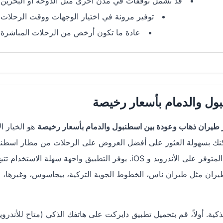
قد تشمل توقفات في مدن أخرى مثل الدوحة أو البحرين
توفير مرونة في اختيار الوجهات ووقت الرحلات
عادة ما تكون أرخص من الرحلات المباشرة
ل والدمام بأسعار رخيصة
طيران ذهاب وعودة بين اسطنبول والدمام بأسعار رخيصة
هو الخيار ال
كنك بسهولة العثور على أفضل العروض على الرحلات من مطار اسطن
(IST) إلى مطار الدمام (DMM) باستخدام تطبيق دايركت المتوفر على الأندرويد و iOS. يوفر التطبيق واجهة سهلة الاست
يران مثل طيران ناس، الخطوط الجوية التركية، بيجاسوس، وغيرها، م
كية. أولاً، قم بتحميل تطبيق دايركت على هاتفك الذكي (متاح للأندروي