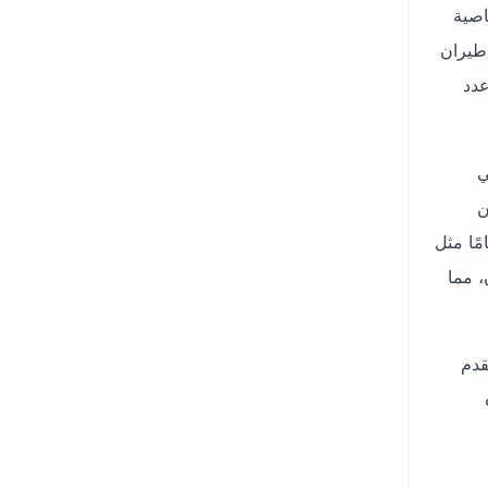
اصية
 طيران
عدد
ي
ن
ًا مثل
، مما
قدم