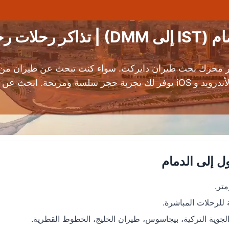
ت رخيصة
 محرك بحث طيران دايركت. سواء كنت تبحث عن طيران من اس
 إلى الدمام
وية التركية، بيجاسوس، طيران الخليج، الخطوط القطرية.