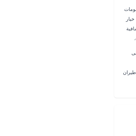
صومات
خيار
افية
ى
طيران