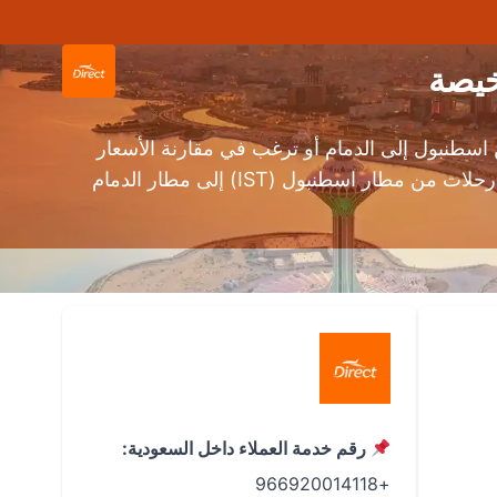
طنبول إلى الدمام أو ترغب في مقارنة الأسعار
للحصول على أفضل العروض، فإن تطبيق دايركت على الأندرويد و iOS يوفر لك تجربة حجز سلسة ومريحة. ابحث عن رحلات من مطار اسطنبول (IST) إلى مطار الدمام
رقم خدمة العملاء داخل السعودية:
+966920014118