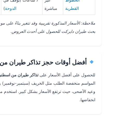
الخطوط
غير
7 ساعات (توقف في
القطرية
مباشرة
الدوحة
)
ملاحظة: الأسعار المذكورة تقريبية وقد تتغير بناءً على
بحث طيران دايركت للحصول على أحدث العروض.
أفضل أوقات حجز تذاكر طيران من 
للحصول على أفضل الأسعار على
تذاكر طيران من اسطنبو
المواسم منخفضة الطلب مثل الخريف (سبتمبر-نوفمبر) وا
وعيد الأضحى، حيث ترتفع الأسعار بشكل كبير. استخدم م
انخفاضها.