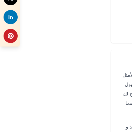
أمثل
بول
خدام تتيح لك
ما
د و