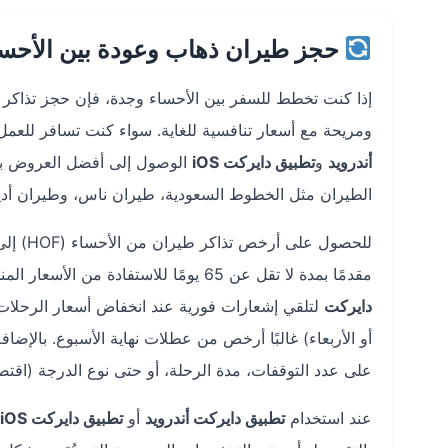
حجز طيران ذهاب وعودة بين الأحسا
إذا كنت تخطط للسفر بين الأحساء وجدة، فإن حجز تذاكر
ومريحة مع أسعار تنافسية للغاية. سواء كنت تسافر للعمل
أندرويد
و
تطبيق دايركت iOS
الوصول إلى أفضل العروض بض
الطيران مثل الخطوط السعودية، طيران ناس، وطيران أديل
مقدمًا بمدة لا تقل عن 65 يومًا للاستفادة من الأسعار المنخفضة قبل ارتفاع الطلب. ثانيًا، استخدم ميزة تنبيهات الأسعار في
دايركت
لتلقي إشعارات فورية عند انخفاض أسعار الرحلات. ث
أو الأربعاء) غالبًا أرخص من عطلات نهاية الأسبوع. بالإضاف
على عدد التوقفات، مدة الرحلة، أو حتى نوع الدرجة (اقتص
عند استخدام
تطبيق دايركت أندرويد
أو
تطبيق دايركت iOS