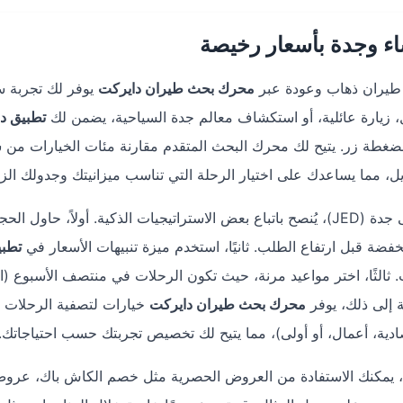
ء وجدة بأسعار رخيصة
 طيران ذهاب وعودة عبر
محرك بحث طيران دايركت
يوفر لك تجربة س
، زيارة عائلية، أو استكشاف معالم جدة السياحية، يضمن لك
تطبيق د
غطة زر. يتيح لك محرك البحث المتقدم مقارنة مئات الخيارات من
، مما يساعدك على اختيار الرحلة التي تناسب ميزانيتك وجدولك الز
للحصول على أرخص تذاكر طيران من الأحساء (HOF) إلى جدة (JED)، يُنصح باتباع بعض الاستراتيجيات الذكية. أولاً، حاول ال
تطب
الثًا، اختر مواعيد مرنة، حيث تكون الرحلات في منتصف الأسبوع (الث
ة إلى ذلك، يوفر
محرك بحث طيران دايركت
خيارات لتصفية الرحلات بن
ادية، أعمال، أو أولى)، مما يتيح لك تخصيص تجربتك حسب احتياجاتك.
، يمكنك الاستفادة من العروض الحصرية مثل خصم الكاش باك، عروض