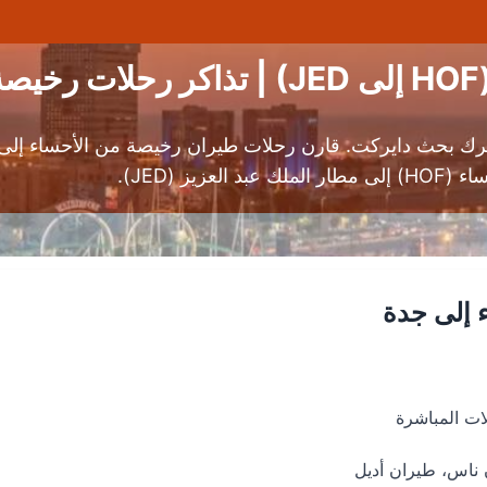
ة
رك بحث دايركت. قارن رحلات طيران رخيصة من الأحساء إلى 
 (JED).
 إلى جدة
ناس، طيران أديل