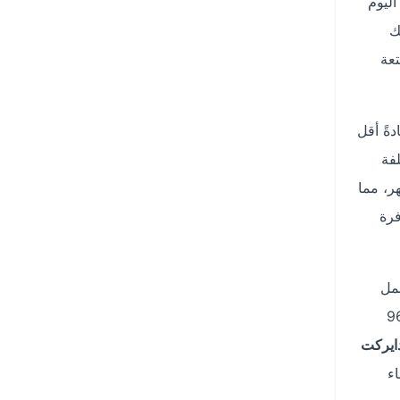
ليوم
ح لك
تعة
ةً أقل
فة
ر، مما
فرة
شمل
م +966920014118
ايركت
ء