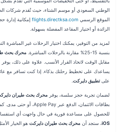
بالتقسيط، أو حتى التخفيضات الموسمية التي تُقدم بشكل 
الموقع الرسمي
flights.directksa.com
إمكانية إدارة حج
الزائدة أو اختيار المقاعد المفضلة بسهولة.
لمزيد من التوفير، يمكنك اختيار الرحلات غير المباشرة ال
بنسبة 15-25% مقارنة بالرحلات المباشرة.
محرك بحث طي
مقابل الوقت لاتخاذ القرار الأنسب. علاوة على ذلك، يوفر 
يساعدك على تخطيط رحلتك بذكاء. إذا كنت تسافر مع عائل
على
تطبيق دايركت
.
لضمان تجربة حجز سلسة، يوفر
محرك بحث طيران دايرك
للحصول على مساعدة فورية في حال واجهت أي استفسارا
iOS
، ستجد أن
محرك بحث طيران دايركت
هو الخيار الأم