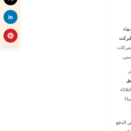
هلة
ايركت
 شركات
مني.
حجز
يق
لاثاء
اءً
 الدفع