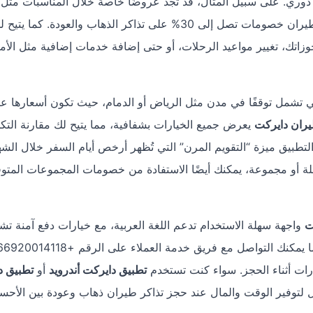
دوري. على سبيل المثال، قد تجد عروضًا خاصة خلال المناسبات مثل ا
الوطني السعودي أو موسم الشتاء، حيث تُقدم شركات الطيران خصومات تصل إلى 30% على تذاكر الذهاب والعودة. كما يتي
وزاتك، تغيير مواعيد الرحلات، أو حتى إضافة خدمات إضافية مثل الأم
تي تشمل توقفًا في مدن مثل الرياض أو الدمام، حيث تكون أسعارها عاد
ران دايركت
يعرض جميع الخيارات بشفافية، مما يتيح لك مقارنة التكل
التطبيق ميزة “التقويم المرن” التي تُظهر أرخص أيام السفر خلال الشه
ة أو مجموعة، يمكنك أيضًا الاستفادة من خصومات المجموعات المتو
ت
واجهة سهلة الاستخدام تدعم اللغة العربية، مع خيارات دفع آمنة ت
بطاقات الائتمان، الدفع عبر Apple Pay، أو حتى مدى. كما يمكنك التواصل مع فريق خدمة العملاء على الرق
ت أثناء الحجز. سواء كنت تستخدم
تطبيق دايركت أندرويد
أو
تطبيق د
ثل لتوفير الوقت والمال عند حجز تذاكر طيران ذهاب وعودة بين الأحسا