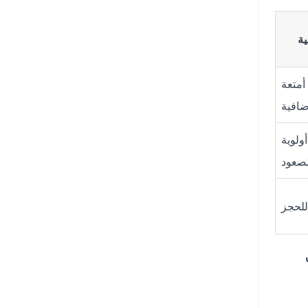
ة
أمتعة
ضافية
أولوية
لصعود
للحجز