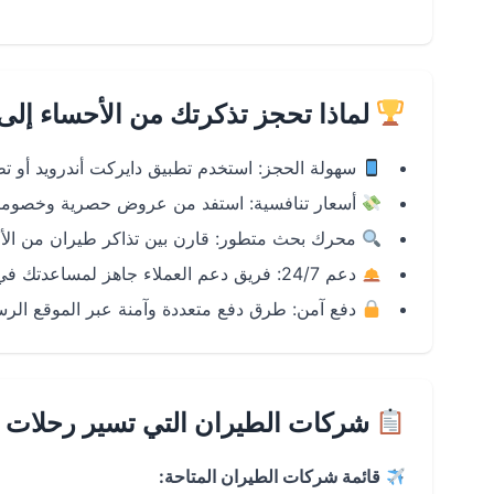
لماذا تحجز تذكرتك من الأحساء إلى
سهولة الحجز: استخدم تطبيق دايركت أندرويد أو تطبيق دايركت iOS لتجربة
أسعار تنافسية: استفد من عروض حصرية وخصومات
محرك بحث متطور: قارن بين تذاكر طيران من الأحسا
دعم 24/7: فريق دعم العملاء جاهز لمساعدتك في أي وقت عبر الرقم 966920014118+.
دفع آمن: طرق دفع متعددة وآمنة عبر الموقع الر
شركات الطيران التي تسير رحلات ا
قائمة شركات الطيران المتاحة: