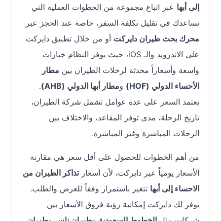
إلى أبها
عبر اتباع مجموعة من الخطوات العملية التي
تساعدك في تقليل تكلفة السفر، خاصة عند الحجز عبر
محرك بحث طيران دايركت
أو من خلال تطبيق دايركت
على الاندرويد والـ iOS، حيث يوفر النظام خيارات
واسعة وأسعاراً محدثة لرحلات الطيران بين
مطار
الأحساء الدولي (HOF)
و
مطار أبها الدولي (AHB)
.
يعتمد السعر على عدة عوامل تشمل شركة الطيران،
تاريخ الرحلة، مدى توفر المقاعد، والاختلاف بين
الرحلات المباشرة وغير المباشرة.
من أهم الخطوات للحصول على أقل سعر هي مقارنة
الأسعار يومياً عبر دايركت، لأن أسعار
تذاكر الطيران من
الاحساء إلى أبها
تتغير باستمرار وفقاً للعرض والطلب.
يوفر لك دايركت إمكانية رؤية فروق الأسعار بين
شركات مثل
الخطوط السعودية
و
طيران ناس
و
طيران