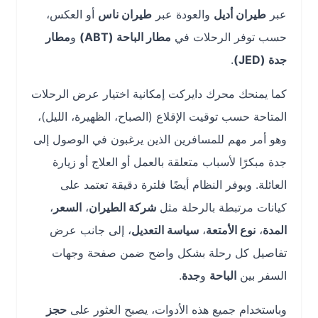
عبر
طيران أديل
والعودة عبر
طيران ناس
أو العكس،
حسب توفر الرحلات في
مطار الباحة (ABT)
و
مطار
جدة (JED)
.
كما يمنحك محرك دايركت إمكانية اختيار عرض الرحلات
المتاحة حسب توقيت الإقلاع (الصباح، الظهيرة، الليل)،
وهو أمر مهم للمسافرين الذين يرغبون في الوصول إلى
جدة مبكرًا لأسباب متعلقة بالعمل أو العلاج أو زيارة
العائلة. ويوفر النظام أيضًا فلترة دقيقة تعتمد على
كيانات مرتبطة بالرحلة مثل
شركة الطيران
،
السعر
،
المدة
،
نوع الأمتعة
،
سياسة التعديل
، إلى جانب عرض
تفاصيل كل رحلة بشكل واضح ضمن صفحة وجهات
السفر بين
الباحة
و
جدة
.
وباستخدام جميع هذه الأدوات، يصبح العثور على
حجز