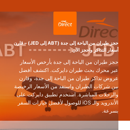
حجز طيران من الباحة إلى جدة (ABT إلى JED) – قارن
أسعار التذاكر واحجز الآن
حجز طيران من الباحة إلى جدة بأرخص الأسعار
عبر محرك بحث طيران دايركت. اكتشف أفضل
عروض تذاكر طيران من الباحة إلى جدة، وقارن
بين شركات الطيران واستفد من الأسعار الرخيصة
والرحلات المباشرة. استخدم تطبيق دايركت على
الأندرويد والـ iOS للوصول لأفضل خيارات السفر
بسرعة.