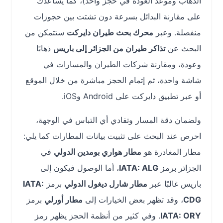
الذهاب وموعد العودة في حجز واحد)، كما يساعدك
على مقارنة البدائل بسرعة دون تشتت بين حجوزات
منفصلة. وعبر
محرك بحث طيران دايركت
ستتمكن من
البحث عن
تذاكر طيران من الجزائر إلى باريس
ذهابًا
وعودة، ومقارنة شركات الطيران والمسارات في
شاشة واحدة، ثم إتمام الحجز مباشرة من خلال الموقع
أو عبر تطبيق دايركت على Android وiOS.
ولضمان دقة المسار وتفادي أي التباس في الوجهة،
احرص عند البحث على تثبيت بيانات المطارات كما يلي:
مطار المغادرة هو
مطار هواري بومدين الدولي
في
الجزائر برمز
IATA: ALG
، أما الوصول فيكون إلى
باريس غالبًا عبر
مطار شارل ديغول الدولي
برمز
IATA:
CDG
، وقد تظهر بعض الخيارات إلى
مطار أورلي
برمز
IATA: ORY
. وفي كثير من أنظمة الحجز يظهر رمز