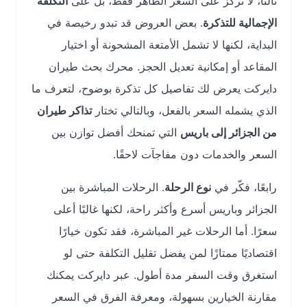
ثالثًا، لا تركز على السعر الظاهر فقط، بل على
التكلفة
الإجمالية للتذكرة
. بعض العروض قد تبدو رخيصة في
البداية، لكنها لا تشمل الأمتعة المشحونة أو اختيار
المقاعد أو إمكانية تعديل الحجز. محرك بحث طيران
دايركت يعرض لك تفاصيل كل تذكرة بوضوح، لتعرف ما
الذي يشمله السعر بالفعل، وبالتالي تختار
تذاكر طيران
من الجزائر إلى باريس
التي تمنحك أفضل توازن بين
السعر والخدمات دون مفاجآت لاحقًا.
رابعًا، فكّر في
نوع الرحلة
. الرحلات المباشرة بين
الجزائر وباريس أسرع وأكثر راحة، لكنها غالبًا أعلى
سعرًا. أما الرحلات غير المباشرة، فقد تكون خيارًا
اقتصاديًا ممتازًا لمن يفضل تقليل التكلفة حتى لو
استغرق وقت السفر مدة أطول. عبر دايركت يمكنك
مقارنة الخيارين بسهولة، ومعرفة الفرق في السعر