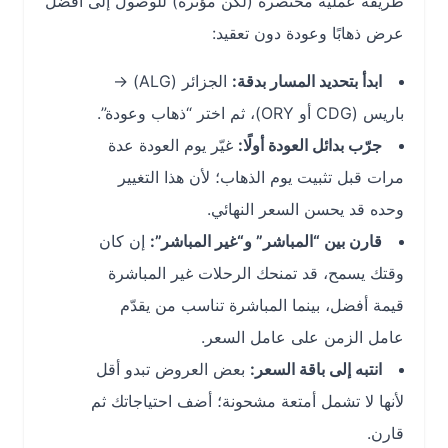
طريقة عملية مختصرة (لكن مؤثرة) للوصول إلى أفضل
عرض ذهابًا وعودة دون تعقيد:
ابدأ بتحديد المسار بدقة:
الجزائر (ALG) →
باريس (CDG أو ORY)، ثم اختر “ذهاب وعودة”.
جرّب بدائل العودة أولًا:
غيّر يوم العودة عدة
مرات قبل تثبيت يوم الذهاب؛ لأن هذا التغيير
وحده قد يحسن السعر النهائي.
قارن بين “المباشر” و“غير المباشر”:
إن كان
وقتك يسمح، قد تمنحك الرحلات غير المباشرة
قيمة أفضل، بينما المباشرة تناسب من يقدّم
عامل الزمن على عامل السعر.
انتبه إلى باقة السعر:
بعض العروض تبدو أقل
لأنها لا تشمل أمتعة مشحونة؛ أضف احتياجاتك ثم
قارن.