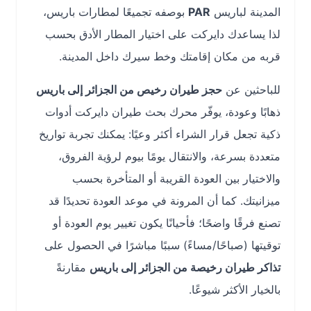
المدينة لباريس
PAR
بوصفه تجميعًا لمطارات باريس،
لذا يساعدك دايركت على اختيار المطار الأدق بحسب
قربه من مكان إقامتك وخط سيرك داخل المدينة.
للباحثين عن
حجز طيران رخيص من الجزائر إلى باريس
ذهابًا وعودة، يوفّر محرك بحث طيران دايركت أدوات
ذكية تجعل قرار الشراء أكثر وعيًا: يمكنك تجربة تواريخ
متعددة بسرعة، والانتقال يومًا بيوم لرؤية الفروق،
والاختيار بين العودة القريبة أو المتأخرة بحسب
ميزانيتك. كما أن المرونة في موعد العودة تحديدًا قد
تصنع فرقًا واضحًا؛ فأحيانًا يكون تغيير يوم العودة أو
توقيتها (صباحًا/مساءً) سببًا مباشرًا في الحصول على
تذاكر طيران رخيصة من الجزائر إلى باريس
مقارنةً
بالخيار الأكثر شيوعًا.