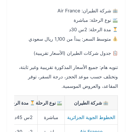
شركة الطيران: Air France
نوع الرحلة: مباشرة
مدة الرحلة: 2س 30د
متوسط السعر: يبدأ من 1,100 ريال سعودي
جدول شركات الطيران (الأسعار تقريبية)
تنويه هام: جميع الأسعار المذكورة تقريبية وغير ثابتة،
وتختلف حسب موعد الحجز، درجة السفر، توفر
المقاعد، والعروض الموسمية.
شركة الطيران
نوع الرحلة
مدة الرحلة
متوسط
الخطوط الجوية الجزائرية
مباشرة
2س 45د
950 – 1200 ريال
Air France
مباشرة
2س 30د
1100 – 1400 ريال