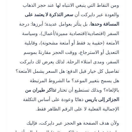
ومن النقاط التي ينبغي الانتباه لها عند حجز الذهاب
والعودة عبر دايركت أن
سعر التذكرة لا يعتمد على
المسافة وحدها
، بل يتأثر بعوامل عديدة؛ أبرزها: درجة
السفر (اقتصادية/اقتصادية مميزة/أعمال)، وسياسة
الأمتعة (حقيبة يد فقط أو أمتعة مشحونة)، وقابلية
التعديل أو الاسترجاع، ووقت الحجز مقارنةً بموسم
السفر، ومدى امتلاء الرحلة. لذلك يعرض لك دايركت
تفاصيل كل خيار قبل الدفع: هل السعر يشمل الأمتعة؟
هل يسمح بتغيير الموعد؟ ما الشروط المرتبطة
بالإلغاء؟ وبذلك تستطيع أن تختار
تذاكر طيران من
الجزائر إلى باريس
ذهابًا وعودة على أساس التكلفة
الإجمالية الفعلية لا على الرقم الظاهر فقط.
ولأن هدف الصفحة هو الحجز عبر دايركت، فإليك