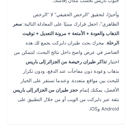
جنوب باريس بحسب مكان إقامتك.
وأخيرًا، لتحقيق “الرخص الحقيقي” لا “الرخص
الظاهري”، اجعل قرارك مبنيًا على المعادلة التالية:
سعر
الذهاب والعودة + الأمتعة + مرونة التعديل + توقيت
الرحلة
. محرك بحث طيران دايركت يجمع لك هذه
العناصر في عرض واضح داخل نتائج البحث، لتتمكن من
اختيار
تذاكر طيران رخيصة من الجزائر إلى باريس
بذهاب وعودة دون مفاجآت عند الدفع، ودون تكرار
للبحث بين مواقع متعددة. وعندما تستقر على الخيار
الأفضل، يمكنك إتمام
حجز طيران من الجزائر إلى باريس
بثقة عبر دايركت من الويب أو من خلال التطبيق على
Android وiOS.