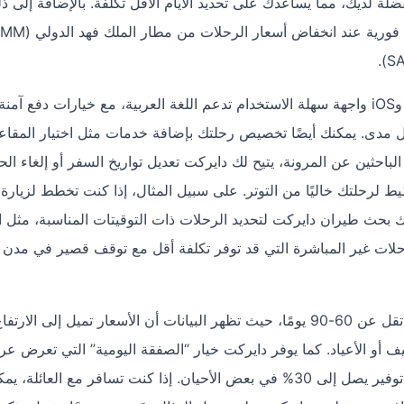
 من تواريخ السفر المفضلة لديك، مما يساعدك على تحديد الأيام الأقل تكلفة. بالإضافة إلى 
لتسهيل عملية الحجز، يوفر تطبيق دايركت على Android وiOS واجهة سهلة الاستخدام تدعم اللغة العربية، مع خيارات دف
مات الدفع المحلية مثل مدى. يمكنك أيضًا تخصيص رحلتك بإضافة خدمات مثل اختيار المقاع
الباحثين عن المرونة، يتيح لك دايركت تعديل تواريخ السفر أو إلغاء الح
 لرحلتك خاليًا من التوتر. على سبيل المثال، إذا كنت تخطط لزيارة
 بحث طيران دايركت لتحديد الرحلات ذات التوقيتات المناسبة، مثل ا
ق حوالي 4 ساعات و5 دقائق، أو الرحلات غير المباشرة التي قد توفر تكلفة أقل مع توقف قصير في مد
للاستفادة من أفضل العروض، يُنصح بالحجز مبكرًا بمدة لا تقل عن 60-90 يومًا، حيث تظهر البيانات أن الأسعار تميل إلى ال
أو الأعياد. كما يوفر دايركت خيار “الصفقة اليومية” التي تعرض عرو
محدودة المدة على رحلات الدمام-اسطنبول، مما يتيح لك توفير يصل إلى 30% في بعض الأحيان. إذا كنت تسافر مع العائلة