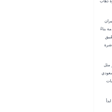
ة ذهاب
يران
 بناءً
بيق
اشرة
 مثل
يار رحلة مباشرة مع طيران ناس بسعر يبدأ من 329 ريال سعودي
فة خدمات
ل تطبيق دايركت من App Store أو Google Play. ابدأ