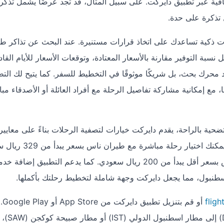
ية عبر تطبيق دايركت. على سبيل المثال، قد تجد عرضًا يشمل تذكر
 تذكرة على حدة.
ت ذكية تساعدك على اتخاذ قرارات مستنيرة. عند البحث عن تذاكر ط
 التوفير مقارنة بالأسعار المعتادة، وتوقعات الأسعار للأيام القادمة
محرك بحث، بل شريكًا موثوقًا في التخطيط للسفر. كما يتيح لك التط
 مع إمكانية مشاركة تفاصيل الرحلة مع أفراد العائلة أو الأصدقاء مب
حية بالراحة، يقدم دايركت خيارات لتصفية الرحلات بناءً على معايير
السعر، مدة الرحلة، أو عدد التوقفات. على سبيل المثال، يمكنك اخت
للوجهة الواحدة، أو رحلة غير مباشرة مع توقف في الرياض بسعر أقل يبدأ من 200 ريال سعودي. كما يدعم التطبيق إضا
اسطنبول، مما يجعل دايركت وجهة شاملة لتخطيط رحلتك بأكملها.
fligh
أو قم بتنزي
بإدخال تفاصيل رحلتك من مطار الملك فهد الدولي (DMM) إلى مطار اسطنبول الدولي (IST) أو مطار صبيحة كوكجن (SAW)،