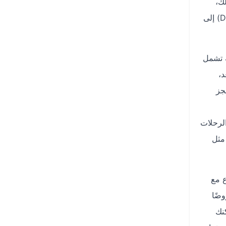
ذلك،
يمكنك تفعيل تنبيهات الأسعار عبر التطبيق لتلقي إشعارات فورية عند انخفاض أسعار الرحلات من مطار الملك فهد الدولي (DMM) إلى
ع آمنة تشمل
د،
جز
لرحلات
ن مثل
ارتفاع مع
ضًا
، يمكنك