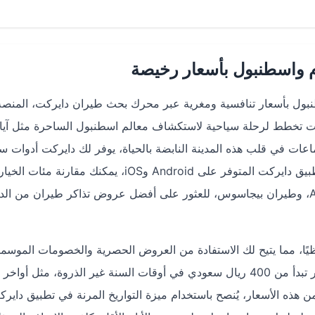
 واسطنبول بأسعار رخيصة
نبول بأسعار تنافسية ومغرية عبر محرك بحث طيران دايركت، المنصة
 كنت تخطط لرحلة سياحية لاستكشاف معالم اسطنبول الساحرة مثل آيا
ماعات في قلب هذه المدينة النابضة بالحياة، يوفر لك دايركت أدوات س
الاستخدام لضمان تجربة حجز سلسة ومريحة. من خلال تطبيق دايركت المتوفر على Android وiOS، يمكنك
شركات الطيران مثل طيران ناس، الخطوط التركية، AJet، وطيران بيجاسوس، للعثور على أفضل عروض تذاكر طيران من
ًا، مما يتيح لك الاستفادة من العروض الحصرية والخصومات الموسمي
سبيل المثال، يمكنك العثور على تذاكر ذهاب وعودة بأسعار تبدأ من 400 ريال سعودي في أوقات السنة غير الذروة، مث
ن هذه الأسعار، يُنصح باستخدام ميزة التواريخ المرنة في تطبيق دايرك