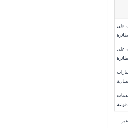
ت على
طائرة
ه على
طائرة
يارات
صادية
دمات
فوعة
عبر