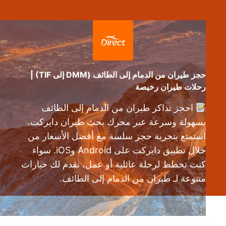
حجز طيران من الدمام إلى الطائف (DMM إلى TIF) |
رحلات طيران رخيصة
احجز تذاكر طيران من الدمام إلى الطائف
بسهولة وسرعة عبر محرك بحث طيران دايركت.
استمتع بتجربة حجز سلسة مع أفضل الأسعار من
خلال تطبيق دايركت على Android وiOS. سواء
كنت تخطط لرحلة عائلية أو عمل، نقدم لك خيارات
متنوعة لـ طيران من الدمام إلى الطائف.