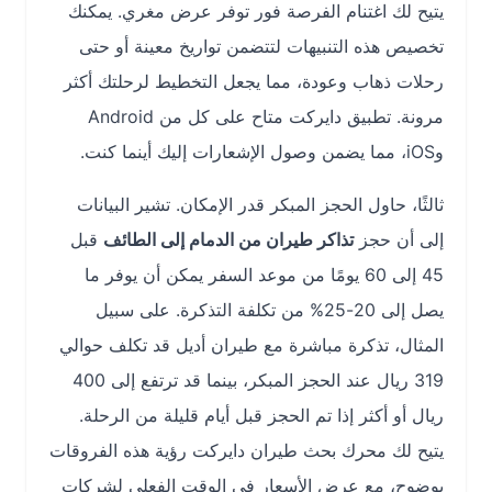
يتيح لك اغتنام الفرصة فور توفر عرض مغري. يمكنك
تخصيص هذه التنبيهات لتتضمن تواريخ معينة أو حتى
رحلات ذهاب وعودة، مما يجعل التخطيط لرحلتك أكثر
مرونة. تطبيق دايركت متاح على كل من Android
وiOS، مما يضمن وصول الإشعارات إليك أينما كنت.
ثالثًا، حاول الحجز المبكر قدر الإمكان. تشير البيانات
إلى أن حجز
تذاكر طيران من الدمام إلى الطائف
قبل
45 إلى 60 يومًا من موعد السفر يمكن أن يوفر ما
يصل إلى 20-25% من تكلفة التذكرة. على سبيل
المثال، تذكرة مباشرة مع طيران أديل قد تكلف حوالي
319 ريال عند الحجز المبكر، بينما قد ترتفع إلى 400
ريال أو أكثر إذا تم الحجز قبل أيام قليلة من الرحلة.
يتيح لك محرك بحث طيران دايركت رؤية هذه الفروقات
بوضوح، مع عرض الأسعار في الوقت الفعلي لشركات