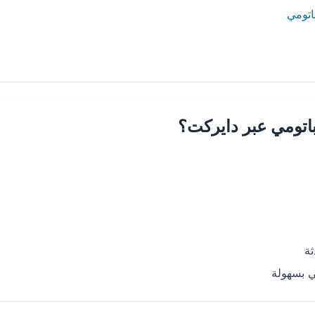
اتومي
باتومي عبر دايركت؟
ة
ي بسهولة