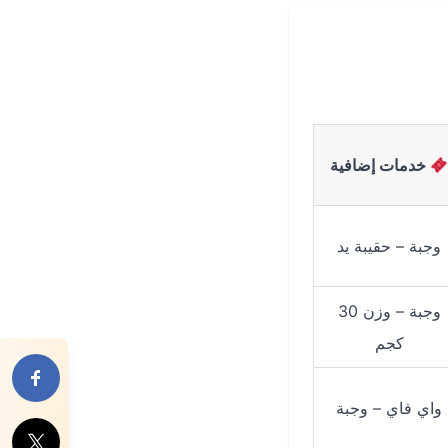
خدمات إضافية
وجبة – حقيبة يد
وجبة – وزن 30
كجم
شارك هذا
واي فاي – وجبة