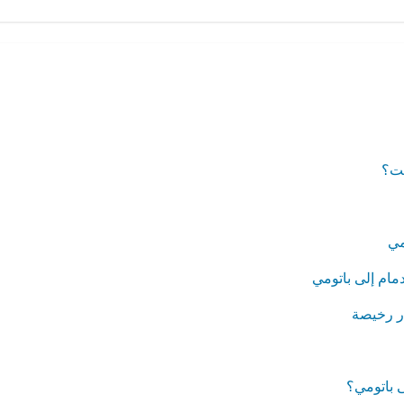
كت؟
مي
مام إلى باتومي
ر رخيصة
 باتومي؟