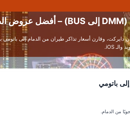
جيا
دايركت، وقارن أسعار تذاكر طيران من الدمام إلى باتومي 
لـ iOS.
لى باتومي