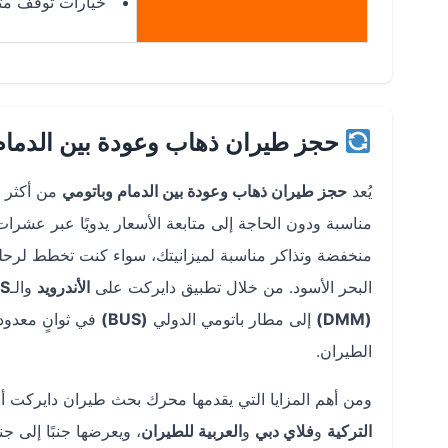
خيارات توقف متع
حجز طيران ذهاب وعودة بين الدمام
يُعد
حجز طيران ذهاب وعودة بين الدمام وباتومي
من أكثر ا
مناسبة ودون الحاجة إلى متابعة الأسعار يدويًا عبر عشرات
منخفضة وتذاكر مناسبة لميزانيتك، سواء كنت تخطط لرحل
البحر الأسود. من خلال تطبيق دايركت على
الأندرويد
والـ
OS
(DMM)
إلى مطار باتومي الدولي
(BUS)
في ثوانٍ معدود
الطيران.
ومن أهم المزايا التي يقدمها محرك بحث طيران دايركت 
التركية
و
فلاي دبي
و
العربية للطيران
، ويعرضها جنبًا إلى 