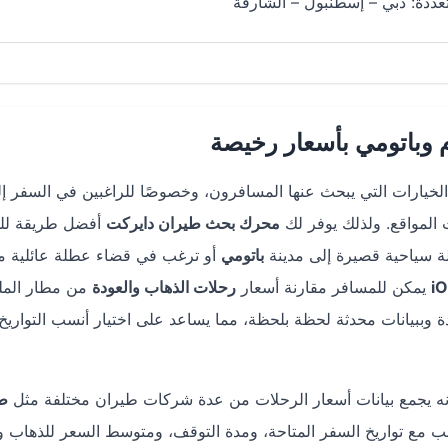
ددة: دبي – إسطنبول – الشارقة
 وباتومي بأسعار رخيصة
لخيارات التي يبحث عنها المسافرون، وخصوصًا للراغبين في السفر إل
 المواقع. ولذلك يوفر لك
محرك بحث طيران دايركت
أفضل طريقة لل
ة سياحية قصيرة إلى مدينة
باتومي
أو ترغب في قضاء عطلة عائلية 
i
يمكن للمسافر مقارنة أسعار
رحلات الذهاب والعودة
من مطار الملك
ة وببيانات محدثة لحظة بلحظة، مما يساعد على اختيار أنسب التوار
أنه يجمع بيانات أسعار الرحلات من عدة شركات طيران مختلفة مثل
ط
جنب مع تواريخ السفر المتاحة، ومدة التوقف، ومتوسط السعر للذهاب وا