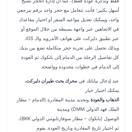
فقط وتذكرة عودة فقط)، كما أنّ إدارة الحجز تصبح
أسهل بكثير؛ فأنت تتعامل مع حجز واحد برقم مرجعي
واحد، ويمكنك تعديل مواعيد السفر أو اختيار مقاعدك
في الاتجاهين عبر واجهة بسيطة من خلال الموقع أو
عبر تطبيق دايركت على هواتف الأندرويد والـ iOS.
وبذلك تحصل على تجربة حجز متكاملة تضع بين يديك
كل تفاصيل الرحلة من الدمام إلى بانكوك ثم العودة
إلى الدمام في خطوات محدودة وواضحة.
عند إدخال بياناتك في
محرك بحث طيران دايركت
،
يمكنك اختيار خيار
الذهاب والعودة
وتحديد مدينة المغادرة (الدمام – مطار
الملك فهد الدولي DMM) ومدينة
الوصول (بانكوك – مطار سوفارنابومي الدولي BKK)،
ثم اختيار تاريخ المغادرة وتاريخ العودة. يقوم