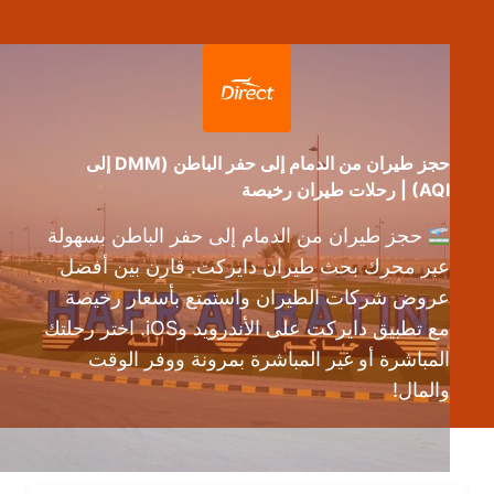
حجز طيران من الدمام إلى حفر الباطن (DMM إلى
AQI) | رحلات طيران رخيصة
حجز طيران من الدمام إلى حفر الباطن بسهولة
عبر محرك بحث طيران دايركت. قارن بين أفضل
عروض شركات الطيران واستمتع بأسعار رخيصة
مع تطبيق دايركت على الأندرويد وiOS. اختر رحلتك
المباشرة أو غير المباشرة بمرونة ووفر الوقت
والمال!