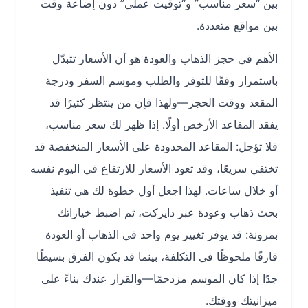
بين “سعر مناسب” و“توقيت عملي” دون إضاعة وقت
بين مواقع متعددة.
الأهم في حجز الذهاب والعودة هو أن الأسعار تتبدّل
باستمرار وفقًا للتوفر والطلب وموسم السفر ودرجة
المقعد ووقت الحجز—ولهذا فإن من ينتظر كثيرًا قد
يفقد المقاعد الأرخص أولًا. إذا ظهر لك سعر مناسب،
فلا تؤجل: المقاعد المحدودة على الأسعار المنخفضة قد
تختفي سريعًا، وقد تعود الأسعار للارتفاع في اليوم نفسه
أو خلال ساعات. لهذا اجعل أول خطوة لك هي تنفيذ
بحث ذهاب وعودة عبر دايركت، ثم اضبط خياراتك
بمرونة: قد يوفر تغيير يوم واحد في الذهاب أو العودة
فارقًا ملحوظًا في التكلفة، بينما قد يكون الفرق بسيطًا
جدًا إذا كان الموسم مزدحمًا—والقرار عندك بناءً على
ميزانيتك ووقتك.