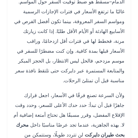
الدمام–مسقط هو ضبط توقيت السفر حول المواسم.
غالبًا ما ترتفع الأسعار في فترات الإجازات الرسمية
ومواسم السفر المعروفة، بينما تكون أفضل الفرص في
الأسابيع الهادئة أو الأيام الأقل طلبًا. إذا كانت زيارتك
مرنة، فخطط لها في فترات أقل ازدحامًا، وراقب
الأسعار قبلها بمدة كافية. وإن كنت مضطرًا للسفر في
موسم مزدحم، فالحل ليس الانتظار، بل الحجز المبكر
والمتابعة المستمرة عبر دايركت حتى تلتقط نافذة سعر
مناسبة قبل أن تمتلئ الرحلات.
ولأن السرعة تصنع فرقًا في الأسعار، اجعل قرارك
جاهزًا قبل أن تبدأ: حدد حدك الأعلى للسعر، وحدد وقت
الإقلاع المفضل، وقرر مسبقًا هل تحتاج أمتعة إضافية أم
لا. بهذه الجاهزية، عندما تجد عرضًا مناسبًا داخل
محرك
بحث طيران دايركت
لن تتردد طويلًا، وستتمكن من