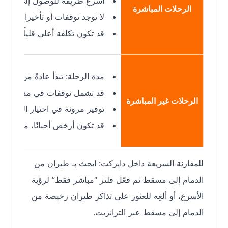
أسرع طريقة للوصول إلى مسقط (MCT).
الرحلات المباشرة
لا توجد توقفات أو تأخيرات إضافية.
قد تكون تكلفة أعلى قليلًا من بعض خيا
مدة الرحلة: تبدأ عادةً من 4–9 ساعات حسب الترانزيت.
قد تشمل توقفات في مدن أخرى مثل: الرياض (RUH) أو جدة (JED) أو الدوحة (DOH) أو دبي (DXB)
الرحلات غير المباشرة
توفير مرونة في اختيار المواعيد ووقت
قد تكون أرخص أحيانًا، ما يساعدك عل
للمقارنة السريعة داخل دايركت: ابحث بـ طيران من
الدمام إلى مسقط ثم فعّل فلتر “مباشر فقط” لرؤية
الأسرع، أو ألغِه للعثور على تذاكر طيران رخيصة من
الدمام إلى مسقط عبر الترانزيت.