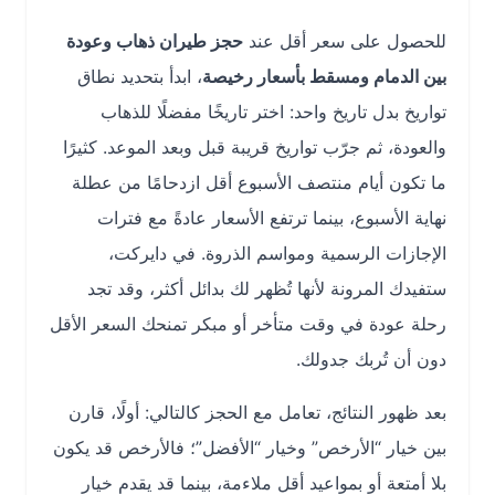
للحصول على سعر أقل عند
حجز طيران ذهاب وعودة
بين الدمام ومسقط بأسعار رخيصة
، ابدأ بتحديد نطاق
تواريخ بدل تاريخ واحد: اختر تاريخًا مفضلًا للذهاب
والعودة، ثم جرّب تواريخ قريبة قبل وبعد الموعد. كثيرًا
ما تكون أيام منتصف الأسبوع أقل ازدحامًا من عطلة
نهاية الأسبوع، بينما ترتفع الأسعار عادةً مع فترات
الإجازات الرسمية ومواسم الذروة. في دايركت،
ستفيدك المرونة لأنها تُظهر لك بدائل أكثر، وقد تجد
رحلة عودة في وقت متأخر أو مبكر تمنحك السعر الأقل
دون أن تُربك جدولك.
بعد ظهور النتائج، تعامل مع الحجز كالتالي: أولًا، قارن
بين خيار “الأرخص” وخيار “الأفضل”؛ فالأرخص قد يكون
بلا أمتعة أو بمواعيد أقل ملاءمة، بينما قد يقدم خيار