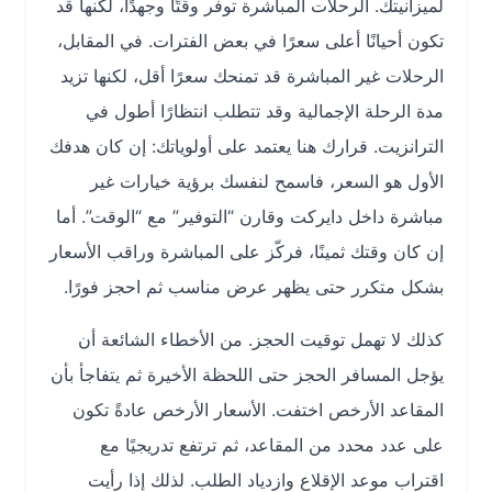
لميزانيتك. الرحلات المباشرة توفر وقتًا وجهدًا، لكنها قد
تكون أحيانًا أعلى سعرًا في بعض الفترات. في المقابل،
الرحلات غير المباشرة قد تمنحك سعرًا أقل، لكنها تزيد
مدة الرحلة الإجمالية وقد تتطلب انتظارًا أطول في
الترانزيت. قرارك هنا يعتمد على أولوياتك: إن كان هدفك
الأول هو السعر، فاسمح لنفسك برؤية خيارات غير
مباشرة داخل دايركت وقارن “التوفير” مع “الوقت”. أما
إن كان وقتك ثمينًا، فركّز على المباشرة وراقب الأسعار
بشكل متكرر حتى يظهر عرض مناسب ثم احجز فورًا.
كذلك لا تهمل توقيت الحجز. من الأخطاء الشائعة أن
يؤجل المسافر الحجز حتى اللحظة الأخيرة ثم يتفاجأ بأن
المقاعد الأرخص اختفت. الأسعار الأرخص عادةً تكون
على عدد محدد من المقاعد، ثم ترتفع تدريجيًا مع
اقتراب موعد الإقلاع وازدياد الطلب. لذلك إذا رأيت