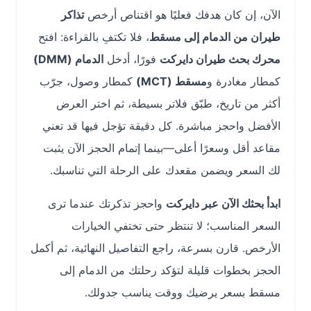
الآن، إن كان هدفك فعليًا هو اقتناص أرخص
تذاكر
طيران من الدمام إلى مسقط
، فلا تكتفِ بالقراءة: افتح
محرك بحث طيران دايركت
فورًا، أدخل
الدمام (DMM)
كمطار مغادرة و
مسقط (MCT)
كمطار وصول، جرّب
أكثر من تاريخ، طبّق فلاتر بسيطة، ثم اختر العرض
الأفضل واحجز مباشرة. كل دقيقة تؤجل فيها قد تعني
مقاعد أقل وسعرًا أعلى—بينما إتمام الحجز الآن يثبت
لك السعر ويضمن مقعدك على الرحلة التي تناسبك.
ابدأ بحثك الآن عبر دايركت
واحجز تذكرتك عندما ترى
السعر المناسب؛ لا تنتظر حتى تختفي الخيارات
الأرخص. قارن بسرعة، راجع التفاصيل النهائية، ثم أكمل
الحجز بخطوات قليلة لتؤكد رحلتك من الدمام إلى
مسقط بسعر يرضيك ووقت يناسب جدولك.