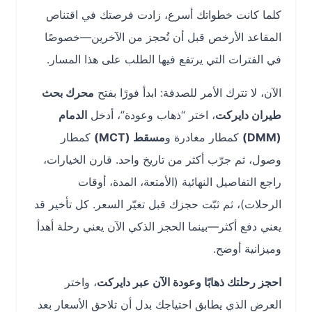
كلما كانت خطواتك أسرع، زادت فرصتك في اقتناص
المقاعد الأرخص قبل أن تُحجز من الآخرين—خصوصًا
في الفترات التي يرتفع فيها الطلب على هذا المسار.
الآن، لا تترك الأمر للصدفة: ابدأ فورًا بفتح
محرك بحث
طيران دايركت
، اختر “ذهاب وعودة”، أدخل
الدمام
(DMM)
كمطار مغادرة و
مسقط (MCT)
كمطار
وصول، ثم جرّب أكثر من تاريخ واحد. قارن الخيارات،
راجع التفاصيل النهائية (الأمتعة، المدة، أوقات
الرحلات)، ثم ثبّت حجزك قبل تغيّر السعر. كل تأخير قد
يعني دفع أكثر—بينما الحجز الذكي الآن يعني رحلة أهدأ
وميزانية أوضح.
احجز رحلتك ذهابًا وعودة الآن عبر دايركت
، واختر
العرض الذي يطابق احتياجك بدل أن تلاحق الأسعار بعد