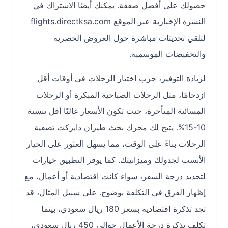
حصولك على أفضل صفقة. يمكنك أيضًا الاشتراك في
النشرة الإخبارية عبر الموقع flights.directksa.com
لتلقي تحديثات مباشرة حول العروض الحصرية
والتخفيضات الموسمية.
لزيادة التوفير، جرب اختيار الرحلات في أوقات أقل
ازدحامًا، مثل الرحلات الصباحية المبكرة أو الرحلات
المسائية المتأخرة، حيث تكون الأسعار غالبًا أقل بنسبة
10-15%. يتيح لك محرك بحث طيران دايركت تصفية
الرحلات بناءً على الوقت، مما يسهل العثور على الخيار
الأنسب لجدولك وميزانيتك. كما يوفر التطبيق خيارات
لتحديد درجة السفر، سواء كانت اقتصادية أو أعمال، مع
إظهار الفرق في التكلفة بوضوح. على سبيل المثال، قد
تجد تذكرة اقتصادية بسعر 180 ريال سعودي، بينما
تكلف تذكرة درجة الأعمال حوالي 450 ريال سعودي،