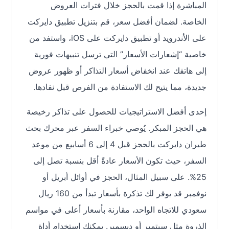
المباشرة إذا قمت بالحجز خلال فترات العروض
الخاصة. لضمان أفضل سعر، قم بتنزيل تطبيق دايركت
على الأندرويد أو تطبيق دايركت على iOS، واستفد من
خاصية “إشعارات الأسعار” التي ترسل تنبيهات فورية
إلى هاتفك عند انخفاض أسعار التذاكر أو ظهور عروض
جديدة، مما يتيح لك الاستفادة من الفرص قبل نفادها.
إحدى أفضل الاستراتيجيات للحصول على تذاكر رخيصة
هي الحجز المبكر. يُوصي خبراء السفر عبر محرك بحث
طيران دايركت بالحجز قبل 4 إلى 6 أسابيع من موعد
السفر، حيث تكون الأسعار عادةً أقل بنسبة تصل إلى
25%. على سبيل المثال، الحجز في أوائل أبريل أو
نوفمبر قد يوفر لك تذكرة بأسعار تبدأ من 160 ريال
سعودي للاتجاه الواحد، مقارنة بأسعار أعلى في مواسم
الذروة مثل سبتمبر أو ديسمبر. يمكنك استخدام أداة