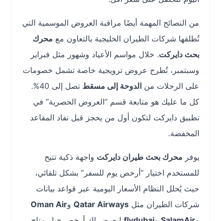
من النصائح المهمة أيضًا مراقبة العروض الموسمية التي
تُطلقها شركات الطيران الخليجية بالتعاون مع
محرك
بحث دايركت
. خلال مواسم الأعياد وشهور مثل فبراير
وسبتمبر، تُطرح عروض ترويجية خاصة تشمل خصومات
على الرحلات من
الدوحة إلى مسقط
تصل إلى 40%.
كل ما عليك هو متابعة قسم “العروض الحصرية” في
تطبيق دايركت لتكون أول من يحجز قبل نفاد المقاعد
المخفضة.
يوفر
محرك بحث طيران دايركت
واجهة ذكية تتيح
للمستخدم اختيار “أرخص يوم للسفر” بشكل تلقائي،
حيث يُحلل النظام الأسعار اليومية عبر قواعد بيانات
شركات الطيران مثل
Qatar Airways
و
Oman Air
و
SalamAir
و
flydubai
ليعرض لك أرخص خيار متاح