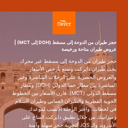
حجز طيران من الدوحة إلى مسقط (DOH إلى MCT) |
عروض طيران متاحة ورخيصة
حجز طيران من الدوحة إلى مسقط عبر محرك
بحث طيران دايركت وتمتع بأرخص الأسعار
والعروض الحصرية على الرحلات المباشرة وغير
المباشرة بين مطار حمد الدولي (DOH) ومطار
مسقط الدولي (MCT). قارن الأسعار بين الخطوط
الجوية القطرية والطيران العماني وطيران السلام
في لحظات، واختر الرحلة الأنسب لموعدك
وميزانيتك من خلال تطبيق دايركت المتاح على
الأندرويد والـ iOS، لتجربة حجز سهلة وآمنة