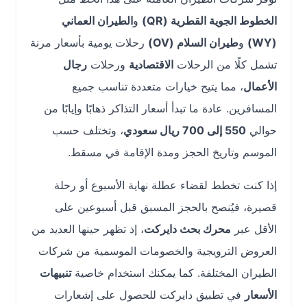
الخطوط الجوية القطرية (QR)
و
الطيران العماني
(WY)
و
طيران السلام (OV)
رحلات يومية بأسعار مرنة
تشمل كلًا من الرحلات
الاقتصادية
ورحلات
رجال
الأعمال
، مما يتيح خيارات متعددة تناسب جميع
المسافرين. عادة ما تبدأ أسعار التذاكر ذهابًا وإيابًا من
حوالي
550 إلى 700 ريال سعودي
، وتختلف حسب
الموسم وتاريخ الحجز ومدة الإقامة في مسقط.
إذا كنت تخطط لقضاء عطلة نهاية الأسبوع أو رحلة
قصيرة، فيُنصح بالحجز المسبق قبل أسبوعين على
الأقل عبر
محرك بحث دايركت
، إذ تظهر حينها العديد من
العروض الترويجية والخصومات الموسمية من شركات
الطيران المختلفة. كما يمكنك استخدام خاصية
تنبيهات
الأسعار
في تطبيق دايركت للحصول على إشعارات