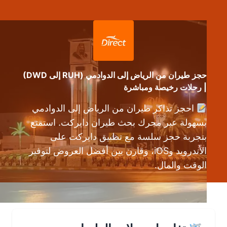
حجز طيران من الرياض إلى الدوادمي (RUH إلى DWD)
| رحلات رخيصة ومباشرة
احجز تذاكر طيران من الرياض إلى الدوادمي
بسهولة عبر محرك بحث طيران دايركت. استمتع
بتجربة حجز سلسة مع تطبيق دايركت على
الأندرويد وiOS، وقارن بين أفضل العروض لتوفير
الوقت والمال.