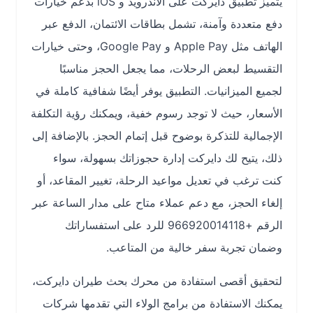
يتميز تطبيق دايركت على الأندرويد و iOS بدعم خيارات
دفع متعددة وآمنة، تشمل بطاقات الائتمان، الدفع عبر
الهاتف مثل Apple Pay و Google Pay، وحتى خيارات
التقسيط لبعض الرحلات، مما يجعل الحجز مناسبًا
لجميع الميزانيات. التطبيق يوفر أيضًا شفافية كاملة في
الأسعار، حيث لا توجد رسوم خفية، ويمكنك رؤية التكلفة
الإجمالية للتذكرة بوضوح قبل إتمام الحجز. بالإضافة إلى
ذلك، يتيح لك دايركت إدارة حجوزاتك بسهولة، سواء
كنت ترغب في تعديل مواعيد الرحلة، تغيير المقاعد، أو
إلغاء الحجز، مع دعم عملاء متاح على مدار الساعة عبر
الرقم +966920014118 للرد على استفساراتك
وضمان تجربة سفر خالية من المتاعب.
لتحقيق أقصى استفادة من محرك بحث طيران دايركت،
يمكنك الاستفادة من برامج الولاء التي تقدمها شركات