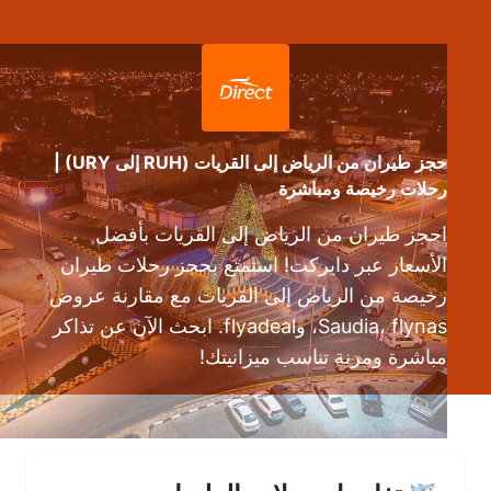
حجز طيران من الرياض إلى القريات (RUH إلى URY) |
رحلات رخيصة ومباشرة
احجز طيران من الرياض إلى القريات بأفضل
الأسعار عبر دايركت! استمتع بحجز رحلات طيران
رخيصة من الرياض إلى القريات مع مقارنة عروض
Saudia، flynas، وflyadeal. ابحث الآن عن تذاكر
مباشرة ومرنة تناسب ميزانيتك!