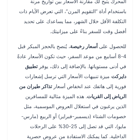
المحرك يتيح لك مقارنة الأسعار بين تواريخ مرنة
باستخدام أداة “التقويم المرن”، التي تعرض الأيام ذات
التكلفة الأقل خلال الشهر، مما يساعدك على تحديد
أفضل وقت للسفر بناءً على ميزانيتك.
للحصول على
أسعار رخيصة
، يُنصح بالحجز المبكر قبل
4-8 أسابيع من موعد السفر، حيث تكون الأسعار عادةً
في أدنى مستوياتها. بالإضافة إلى ذلك، يوفر
تطبيق
دايركت
ميزة تنبيهات الأسعار التي ترسل إشعارات
فورية إلى هاتفك عند انخفاض أسعار
تذاكر طيران من
الرياض إلى القريات
. هذه الميزة مثالية للمسافرين
الذين يرغبون في استغلال العروض الموسمية، مثل
خصومات الشتاء (ديسمبر-فبراير) أو الربيع (مارس-
مايو)، التي قد تصل إلى 25-30% على الرحلات
الداخلية. كما يمكنك الاستفادة من عروض حصرية