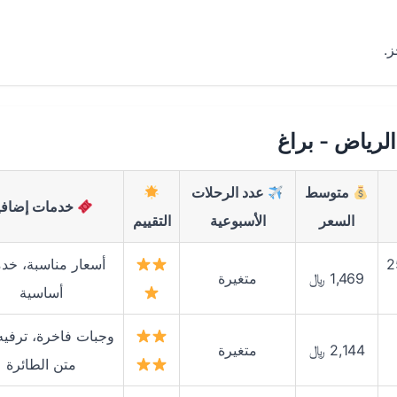
.
لرياض - براغ
متوسط
عدد الرحلات
خدمات إضافي
السعر
الأسبوعية
التقييم
عة و25
أسعار مناسبة، خد
1,469 ﷼
متغيرة
أساسية
وجبات فاخرة، ترفيه
2,144 ﷼
متغيرة
متن الطائرة