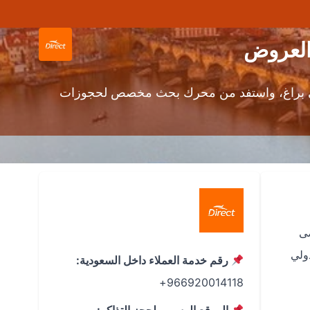
العروض
 إلى براغ، واستفد من محرك بحث مخصص لحجوزات
صى
 هافيل الدولي
رقم خدمة العملاء داخل السعودية:
966920014118+