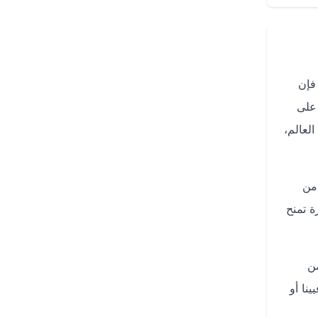
فإن
 على
 العالم،
من
ة تمنح
من
نا أو