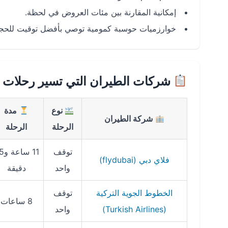
إمكانية المقارنة بين مئات العروض في لحظة.
خوارزميات حوسبة كمومية توصي بأفضل توقيت للحجز
شركات الطيران التي تسير رحلات ا
نوع
مدة
شركة الطيران
الرحلة
الرحلة
توقف
11 سا
فلاي دبي (flydubai)
واحد
دقيقة
الخطوط الجوية التركية
توقف
8 ساعات
(Turkish Airlines)
واحد