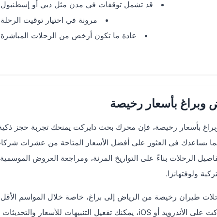
قد تشمل توقفات في مدن مثل دبي أو إسطنبول
مرونة في اختيار توقيت الرحلة
عادة ما تكون أرخص من الرحلات المباشرة
 وبراغ بأسعار رخيصة
راغ بأسعار رخيصة، فإن محرك بحث دايركت يمنحك تجربة حجز ذكية 
 مما يساعدك في العثور على أفضل الأسعار المتاحة من عشرات شركا
فاصيل الرحلات بناءً على التواريخ المرنة، ومراجعة العروض الموسمية 
كية ولوفتهانزا.
حلات طيران رخيصة من الرياض إلى براغ، خاصة خلال المواسم الأقل ا
مثل فصل الخريف أو أواخر الشتاء. ومن خلال تطبيق دايركت على الأندرويد أو iOS، يمكنك تفعيل التنبيهات للأسعار و