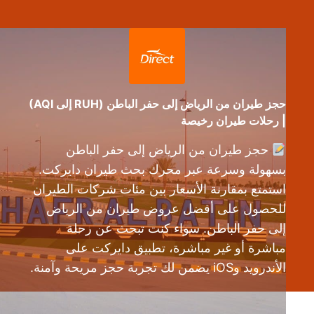
حجز طيران من الرياض إلى حفر الباطن (RUH إلى AQI)
| رحلات طيران رخيصة
حجز طيران من الرياض إلى حفر الباطن
بسهولة وسرعة عبر محرك بحث طيران دايركت.
استمتع بمقارنة الأسعار بين مئات شركات الطيران
للحصول على أفضل عروض طيران من الرياض
إلى حفر الباطن. سواء كنت تبحث عن رحلة
مباشرة أو غير مباشرة، تطبيق دايركت على
الأندرويد وiOS يضمن لك تجربة حجز مريحة وآمنة.