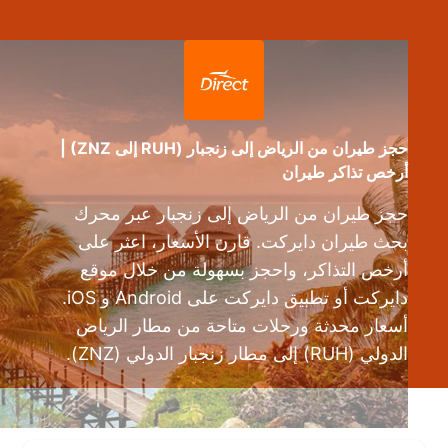
حجز طيران من الرياض إلى زنجبار (RUH إلى ZNZ) |
أرخص تذاكر طيران
حجز طيران من الرياض إلى زنجبار عبر محرك
بحث طيران دايركت. قارن الأسعار، اعثر على
أرخص التذاكر، واحجز بسهولة من خلال موقع
دايركت أو تطبيق دايركت على Android و iOS.
أسعار محدثة ورحلات متاحة من مطار الرياض
الدولي (RUH) إلى مطار زنجبار الدولي (ZNZ).