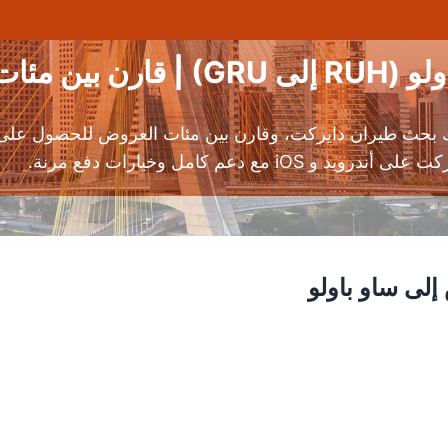
ت العروض
 بحث طيران دايركت، وقارن بين مئات العروض للحصول على ت
دعم كامل وخيارات دفع مرنة.
لى ساو باولو