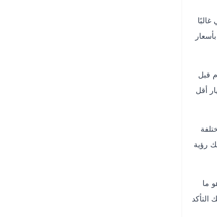
البًا
أسعار
م قبل
يار أقل
تلفة
ك رؤية
و ما
 التأكد