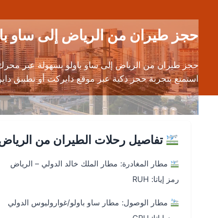
حجز طيران من الرياض إلى ساو باولو (RUH إلى GRU) | قارن بين مئا
حجز طيران من الرياض إلى ساو باولو بسهولة عبر محرك
استمتع بتجربة حجز ذكية عبر موقع دايركت أو تطبيق دايركت على أندرويد و iOS مع 
تفاصيل رحلات الطيران من الرياض إ
مطار المغادرة: مطار الملك خالد الدولي – الرياض
رمز إياتا: RUH
مطار الوصول: مطار ساو باولو/غواروليوس الدولي