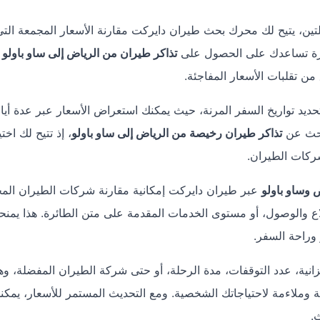
تين، يتيح لك محرك بحث طيران دايركت مقارنة الأسعار المجمعة التي غ
ميزة تساعدك على الحصول على
تذاكر طيران من الرياض إلى ساو باولو
ب
من تقلبات الأسعار المفاجئة.
يد تواريخ السفر المرنة، حيث يمكنك استعراض الأسعار عبر عدة أيا
يبحث عن
تذاكر طيران رخيصة من الرياض إلى ساو باولو
، إذ تتيح لك اخت
ركات الطيران.
 وساو باولو
عبر طيران دايركت إمكانية مقارنة شركات الطيران المخ
ع والوصول، أو مستوى الخدمات المقدمة على متن الطائرة. هذا يمنح
وراحة السفر.
نية، عدد التوقفات، مدة الرحلة، أو حتى شركة الطيران المفضلة، وه
 وملاءمة لاحتياجاتك الشخصية. ومع التحديث المستمر للأسعار، يمكنك
.