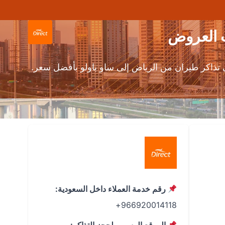
ذاكر طيران من الرياض إلى ساو باولو بأفضل سعر.
رقم خدمة العملاء داخل السعودية:
966920014118+