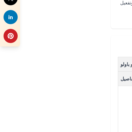
تفعيل
باولو
فاصيل