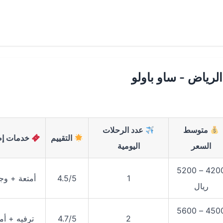
رياض - ساو باولو
متوسط
عدد الرحلات
التقييم
خدمات إض
السعر
اليومية
4200 – 5200
1
4.5/5
أمتعة + وج
ريال
4500 – 5600
2
4.7/5
ترفيه + أم