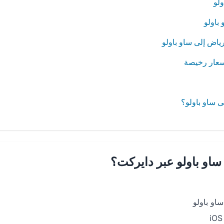
لو
باولو
ياض إلى ساو باولو
سعار رخيصة
 ساو باولو؟
ساو باولو عبر دايركت؟
او باولو