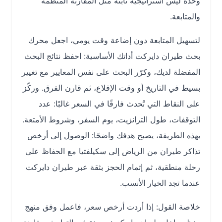
وحده ليس استراتيجية ثابتة مثل المقارنة المنظمة
والمتابعة.
لتسهيل المتابعة دون إضاعة وقت يومي، اجعل محرك
بحث طيران دايركت أداتك الأساسية: احفظ نتائج البحث
المفضلة لديك، وكرّر البحث على نفس المعايير مع تغيير
بسيط في التاريخ أو وقت الإقلاع، ثم قارن الفرق. وركّز
على النقاط التي تُحدث فارقًا في السعر غالبًا: عدد
التوقفات، طول الترانزيت، يوم السفر، وشروط الأمتعة.
بهذه الطريقة، يصبح هدفك واضحًا: الوصول إلى أرخص
تذاكر طيران من الرياض إلى سكيلفتيا مع الحفاظ على
رحلة منطقية، ثم إتمام الحجز بثقة عبر طيران دايركت
عندما تجد الخيار الأنسب.
خلاصة القول: إذا أردت أرخص سعر، فاعمل وفق منهج