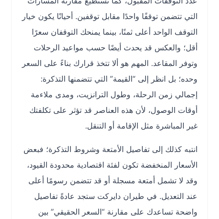
عدد التوقفات المقبول، كما تستطيع مقارنة المسارات
التي تتضمن توقفًا واحدًا مقابل توقفين. أحيانًا يكون خيار
التوقف الواحد أعلى ثمنًا، بينما يمنحك التوقفان سعرًا
أقل؛ والعكس قد يحدث أيضًا حسب مواعيد الرحلات
وتوفر المقاعد. المهم هو ألا تتخذ قرارك بناءً على السعر
وحده؛ بل انظر إلى “القيمة” التي تتضمنها التذكرة:
إجمالي زمن الرحلة، وطول الترانزيت، ومدى ملاءمة
أوقات الوصول، لأن هذه العناصر قد تؤثر على تكلفتك
غير المباشرة مثل الإقامة أو التنقل.
انتبه كذلك إلى تفاصيل الأمتعة وشروط التذكرة؛ فبعض
الأسعار المنخفضة تكون لفئة اقتصادية محدودة القيود،
وقد لا تشمل أمتعة مسجلة أو قد تتضمن رسومًا أعلى
عند التعديل. في طيران دايركت ستجد عادةً تفاصيل
واضحة تساعدك على مقارنة “السعر الحقيقي” بين