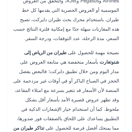
Airlines وPegasus وAJet، والتحقق من العروض
الموسمية أو العروض الحصرية التي يقدمها كل خط
طيران. باستخدام محرك بحث طيران دايركت، تصبح
هذه المقارنات سهلة جدًا مع إمكانية فلترة النتائج حسب
السعر، مدة الرحلة، عدد التوقفات، ودرجة السفر.
نصيحة مهمة للحصول على
طيران من الرياض إلى
شتوتغارت
بأسعار منخفضة هي متابعة العروض على
مدار اليوم ومن خلال تطبيق دايركت؛ فالبعض يفضل
الحجز في الصباح الباكر أو في أوقات غير مزدحمة على
المنصة لأن الأسعار قد تتغير بسرعة مع امتلاء المقاعد،
وقد تظهر عروض قصيرة الأمد بأسعار أقل بشكل
ملحوظ. كما أن استخدام خيار الإشعارات الذكية في
التطبيق يساعدك على اللحاق بالصفقات فور صدورها،
مما يمنحك أفضل فرصة للحصول على
تذاكر طيران من