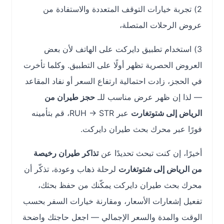
2) تجربة خيارات التوقف المتعددة والاستفادة من
عروض الرحلات المتصلة،
3) استخدام تطبيق دايركت على الهاتف لأن بعض
العروض الحصرية تظهر أولًا على التطبيق. وكلما تأخرت
في الحجز، زادت احتمالية ارتفاع السعر أو نفاد المقاعد
— لذا إن ظهر عرض مناسب للـ
حجز طيران من
الرياض إلى شتوتغارت
عبر RUH → STR، قم بتأمينه
فورًا عبر محرك بحث طيران دايركت.
أخيرًا، إن كنت تبحث تحديدًا عن
تذاكر طيران رخيصة
من الرياض إلى شتوتغارت
لرحلة ذهاب وعودة، تذكّر أن
محرك بحث طيران دايركت يمكّنك من حفظ بحثك،
تفعيل إشعارات الأسعار، ومقارنة خيارات السفر بحسب
الوقت والمدة والسعر الإجمالي — اجعل حاجتك واضحة