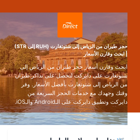
حجز طيران من الرياض إلى شتوتغارت (RUH إلى STR)
| ابحث وقارن الأسعار
ابحث وقارن أسعار حجز طيران من الرياض إلى
شتوتغارت على دايركت لتحصل على تذاكر طيران
من الرياض إلى شتوتغارت بأفضل الأسعار. وفر
وقتك وجهدك مع خدمات الحجز السريعة من
دايركت وتطبيق دايركت على الـAndroid والـiOS.