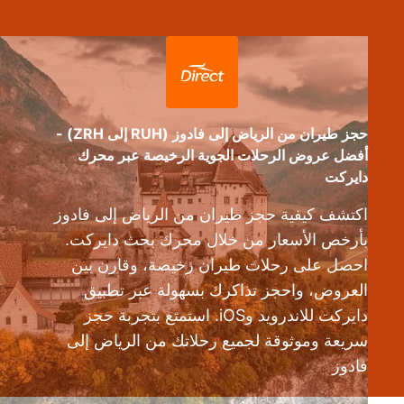
حجز طيران من الرياض إلى فادوز (RUH إلى ZRH) -
أفضل عروض الرحلات الجوية الرخيصة عبر محرك
دايركت
اكتشف كيفية حجز طيران من الرياض إلى فادوز
بأرخص الأسعار من خلال محرك بحث دايركت.
احصل على رحلات طيران رخيصة، وقارن بين
العروض، واحجز تذاكرك بسهولة عبر تطبيق
دايركت للاندرويد وiOS. استمتع بتجربة حجز
سريعة وموثوقة لجميع رحلاتك من الرياض إلى
فادوز