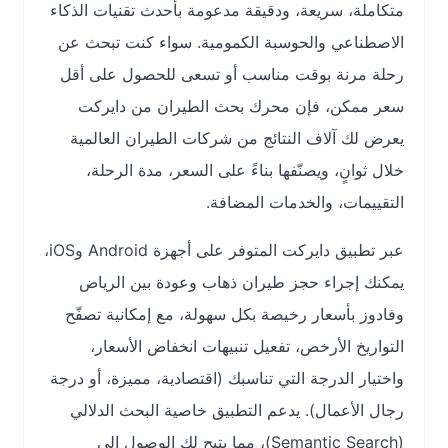
متكاملة، سريعة، ودقيقة مدعومة بأحدث تقنيات الذكاء
الاصطناعي والحوسبة الكمومية. سواء كنت تبحث عن
رحلة مرنة بوقت مناسب أو تسعى للحصول على أقل
سعر ممكن، فإن محرك بحث الطيران من دايركت
يعرض لك آلاف النتائج من شركات الطيران العالمية
خلال ثوانٍ، ويصنّفها بناءً على السعر، مدة الرحلة،
التقييمات، والخدمات المضافة.
عبر تطبيق دايركت المتوفر على أجهزة Android وiOS،
يمكنك إجراء حجز طيران ذهاب وعودة بين الرياض
وفادوز بأسعار رخيصة بكل سهولة، مع إمكانية تصفّح
التواريخ الأرخص، تفعيل تنبيهات انخفاض الأسعار،
واختيار الدرجة التي تناسبك (اقتصادية، مميزة، أو درجة
رجال الأعمال). يدعم التطبيق خاصية البحث الدلالي
(Semantic Search)، مما يتيح لك الوصول إلى