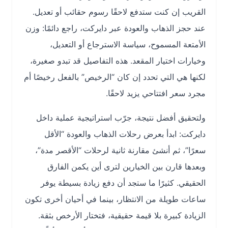
القريب إن كنت ستدفع لاحقًا رسوم حقائب أو تعديل.
عند حجز الذهاب والعودة عبر دايركت، راجع دائمًا: وزن
الأمتعة المسموح، سياسة الاسترجاع أو التعديل،
وخيارات اختيار المقعد. هذه التفاصيل قد تبدو صغيرة،
لكنها هي التي تحدد إن كان “الرخيص” بالفعل رخيصًا أم
مجرد سعر افتتاحي يزيد لاحقًا.
ولتحقيق أفضل نتيجة، جرّب استراتيجية عملية داخل
دايركت: ابدأ بعرض رحلات الذهاب والعودة “الأقل
سعرًا”، ثم أنشئ مقارنة ثانية لرحلات “الأقصر مدة”،
وبعدها قارن بين الخيارين لترى أين يكمن الفارق
الحقيقي. كثيرًا ما ستجد أن دفع زيادة بسيطة يوفر
ساعات طويلة من الانتظار، بينما في أحيان أخرى تكون
الزيادة كبيرة بلا قيمة حقيقية، فتختار الأرخص بثقة.