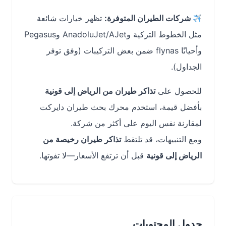
شركات الطيران المتوفرة:
تظهر خيارات شائعة
مثل الخطوط التركية وAnadoluJet/AJet وPegasus
وأحيانًا flynas ضمن بعض التركيبات (وفق توفر
الجداول).
للحصول على
تذاكر طيران من الرياض إلى قونية
بأفضل قيمة، استخدم محرك بحث طيران دايركت
لمقارنة نفس اليوم على أكثر من شركة.
ومع التنبيهات، قد تلتقط
تذاكر طيران رخيصة من
الرياض إلى قونية
قبل أن ترتفع الأسعار—لا تفوتها.
جدول المحتويات