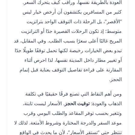
العودة بالطريقة نفسها، وراقب كيف يتحرك السعر.
كثير من المسافرين يكتشفون أن أرخص خيار ليس
“الأقصر”، بل الرحلة ذات التوقف الواحد بترانزيت
متوسط؛ إذ تكون الرحلات القصيرة جدًا أو الترانزيت
المريح غالبًا أعلى سعرًا بسبب الطلب. وفي المقابل، قد
تبدو بعض الخيارات رخيصة لكنها تحمل توقفًا طويلًا جدًا
أو تغيير مطار داخل المدينة نفسها، لذا احرص أثناء
المقارنة على قراءة تفاصيل التوقف بعناية قبل إتمام
الحجز.
ومن أهم النقاط التي تصنع فرقًا حقيقيًا في تكلفة
الذهاب والعودة:
توقيت الحجز
. الأسعار ليست ثابتة،
وتتغير بحسب توفر المقاعد والطلب اليومي وقرب
موعد السفر والدرجة المختارة وشروط الأمتعة. لذلك لا
تنتظر حتى “تستقر الأسعار”، لأن ما يحدث في الواقع