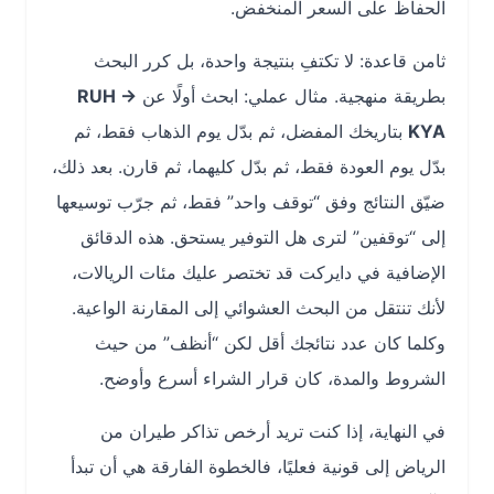
الحفاظ على السعر المنخفض.
ثامن قاعدة: لا تكتفِ بنتيجة واحدة، بل كرر البحث
بطريقة منهجية. مثال عملي: ابحث أولًا عن
RUH →
KYA
بتاريخك المفضل، ثم بدّل يوم الذهاب فقط، ثم
بدّل يوم العودة فقط، ثم بدّل كليهما، ثم قارن. بعد ذلك،
ضيّق النتائج وفق “توقف واحد” فقط، ثم جرّب توسيعها
إلى “توقفين” لترى هل التوفير يستحق. هذه الدقائق
الإضافية في دايركت قد تختصر عليك مئات الريالات،
لأنك تنتقل من البحث العشوائي إلى المقارنة الواعية.
وكلما كان عدد نتائجك أقل لكن “أنظف” من حيث
الشروط والمدة، كان قرار الشراء أسرع وأوضح.
في النهاية، إذا كنت تريد أرخص تذاكر طيران من
الرياض إلى قونية فعليًا، فالخطوة الفارقة هي أن تبدأ