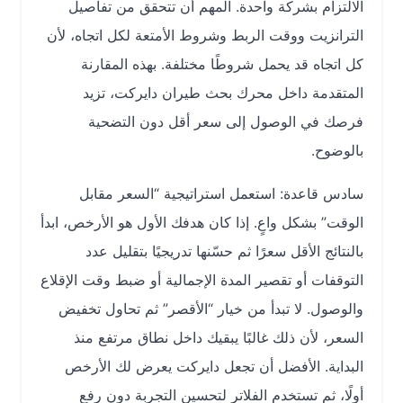
الالتزام بشركة واحدة. المهم أن تتحقق من تفاصيل
الترانزيت ووقت الربط وشروط الأمتعة لكل اتجاه، لأن
كل اتجاه قد يحمل شروطًا مختلفة. بهذه المقارنة
المتقدمة داخل محرك بحث طيران دايركت، تزيد
فرصك في الوصول إلى سعر أقل دون التضحية
بالوضوح.
سادس قاعدة: استعمل استراتيجية “السعر مقابل
الوقت” بشكل واعٍ. إذا كان هدفك الأول هو الأرخص، ابدأ
بالنتائج الأقل سعرًا ثم حسّنها تدريجيًا بتقليل عدد
التوقفات أو تقصير المدة الإجمالية أو ضبط وقت الإقلاع
والوصول. لا تبدأ من خيار “الأقصر” ثم تحاول تخفيض
السعر، لأن ذلك غالبًا يبقيك داخل نطاق مرتفع منذ
البداية. الأفضل أن تجعل دايركت يعرض لك الأرخص
أولًا، ثم تستخدم الفلاتر لتحسين التجربة دون رفع