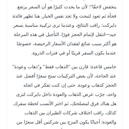
ينخفض لاحقًا”؛ لأن ما يحدث كثيرًا هو أن السعر يرتفع
فجأة ثم تعود لتبحث ولا تجد نفس الخيار. هنا تظهر فائدة
دايركت: راقب النتائج، وعندما ترى تركيبة مناسبة بسعر
جيد—انتقل لإتمام الحجز فورًا. التأجيل في هذه المرحلة
هو أكثر سبب شائع لفقدان الأسعار الرخيصة، خصوصًا
عندما يكون السفر قريبًا أو في فترات الذروة.
خامس قاعدة: قارن بين “الذهاب فقط” و“ذهاب وعودة”
عند الحاجة، لأن بعض التركيبات تمنح سعرًا أفضل عند
الحجز كذهاب وعودة. حتى إن كنت تفكر في اتجاه
واحد، جرّب عرض الذهاب والعودة داخل دايركت لترى
هل هناك فرق لمصلحتك، ثم اختر الأنسب لخطة سفرك.
كذلك، راقب اختلاف شركات الطيران بين الذهاب
والعودة: أحيانًا يكون المزج بين شركتين أقل سعرًا من