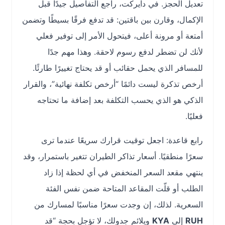
تعديل الحجز. في دايركت، راجع التفاصيل جيدًا قبل
الإكمال، وقارن بين باقتين: قد تدفع فرقًا بسيطًا وتضمن
أمتعة أو مرونة أعلى، فيتحول الأمر إلى توفير فعلي
لأنك لن تضطر لدفع رسوم لاحقة. وهذا مهم جدًا
للمسافر الذي يحمل حقائب أو قد يحتاج تغييرًا طارئًا.
أرخص تذكرة ليست دائمًا “أرخص تكلفة نهائية”، والقرار
الذكي هو الذي يحسب التكلفة بعد إضافة ما تحتاجه
فعليًا.
رابع قاعدة: اجعل توقيت قرارك سريعًا عندما ترى
سعرًا منطقيًا. أسعار تذاكر الطيران تتغير باستمرار، وقد
ينتهي مقعد السعر المنخفض في أي لحظة إذا زاد
الطلب أو قلّت المقاعد المتاحة ضمن نفس الفئة
السعرية. لذلك، إن وجدت سعرًا مناسبًا لمسارك من
RUH
إلى
KYA
ويلائم جدولك، لا تؤجل بحجة “قد