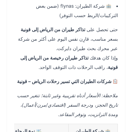
شركة الطيران: flynas (ضمن بعض
التركيبات/الربط حسب التوفر)
حتى تحصل على
تذاكر طيران من الرياض إلى قونية
بسعر مناسب، قارِن نفس اليوم على أكثر من شركة
عبر محرك بحث طيران دايركت.
وإذا كان هدفك
تذاكر طيران رخيصة من الرياض إلى
قونية
، راقب الرحلات ذات التوقف الواحد.
شركات الطيران التي تسير رحلات الرياض – قونية
ملاحظة: الأسعار أدناه تقريبية وغير ثابتة؛ تتغير حسب
تاريخ الحجز، ودرجة السفر (اقتصادي/مرن/أعمال)،
ومدة الترانزيت، وتوفر المقاعد.
شركة الطيران
نوع الرحلة