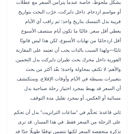
بشكل ملحوظ، خاصة عندما يتزامن السفر مع عطلات
أو مواسم ازدحام. داخل دايركت، جرّب البحث بتواريخ
قريبة بدل التمسك بتاريخ واحد؛ ثم راقب أي الأيام
يعطي أقل سعر. غالبًا ما تكون أيام منتصف الأسبوع
أقل ازدحامًا من نهايات الأسبوع، لكن هذا ليس قانونًا
ثابتًا—ولهذا السبب بالذات يجب أن تعتمد على المقارنة
الفورية داخل محرك بحث طيران دايركت بدل التخمين.
والأهم: لا تكتفِ بمحاولة واحدة؛ نفّذ أكثر من بحث
بتغييرات بسيطة في الأيام وأوقات الإقلاع، وستكتشف
أن السعر قد يهبط بمجرد اختيار رحلة صباحية بدل
مسائية أو العكس، أو بمجرد تقليل مدة التوقف.
ثاني قاعدة: تحكّم في “ساعات الترانزيت” بدل أن تحكم
على الرحلة من السعر فقط. في هذا المسار، قد ترى
تذكرة منخفضة السعر لكنها تتضمن توقفًا طويلًا جدًا قد