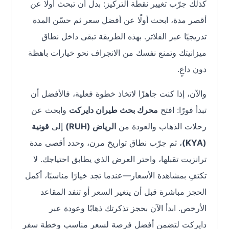
كذلك جرّب تغيير نقطة التركيز: بدل أن تبحث أولًا عن
أقصر مدة، ابحث أولًا عن أفضل سعر ثم حسّن المدة
تدريجيًا عبر الفلاتر. بهذه الطريقة تبقى داخل نطاق
ميزانيتك وتمنع نفسك من الانجراف نحو خيارات باهظة
دون داعٍ.
والآن، إذا كنت جاهزًا لاتخاذ خطوة فعلية، فالأفضل أن
تبدأ فورًا: افتح
محرك بحث طيران دايركت
وابحث عن
رحلات الذهاب والعودة من
الرياض (RUH)
إلى
قونية
(KYA)
، ثم جرّب نطاق تواريخ مرن، وحدد أقصى مدة
ترانزيت تقبلها، واختر العرض الذي يطابق احتياجك. لا
تكتفِ بمشاهدة الأسعار—عندما تجد خيارًا مناسبًا، أكمل
الحجز مباشرة قبل أن يتغير السعر أو تنفد المقاعد
الأرخص. ابدأ الآن بحجز تذكرتك ذهابًا وعودة عبر
دايركت لتضمن أفضل فرصة لسعر مناسب وخطة سفر