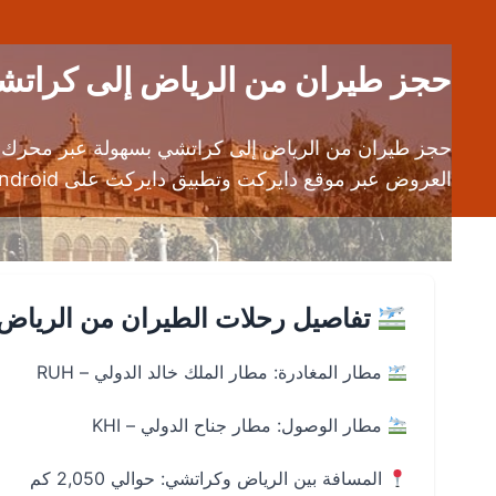
حجز طيران من الرياض إلى كراتشي (RUH إلى KHI) | قارن ا
حجز طيران من الرياض إلى كراتشي بسهولة عبر محرك بح
العروض عبر موقع دايركت وتطبيق دايركت على Android وiOS.
تفاصيل رحلات الطيران من الرياض
مطار المغادرة: مطار الملك خالد الدولي – RUH
مطار الوصول: مطار جناح الدولي – KHI
المسافة بين الرياض وكراتشي: حوالي 2,050 كم