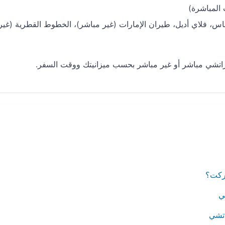
س، فلاي أديل، طيران الإمارات (غير مباشر)، الخطوط القطرية (غير
راتشي مباشر أو غير مباشر بحسب ميزانيتك ووقت السفر.
يركت؟
ي
اتشي