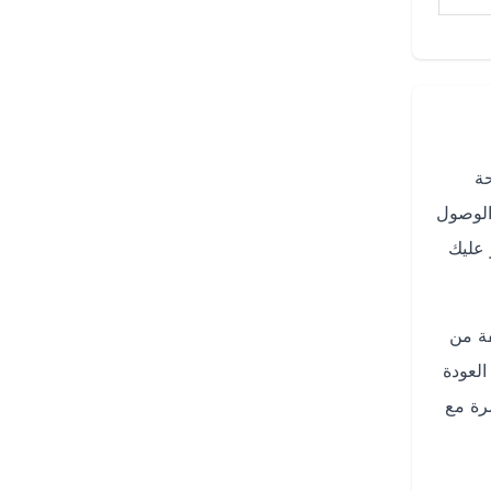
حة
الوصول
 عليك
فة من
العودة
رة مع