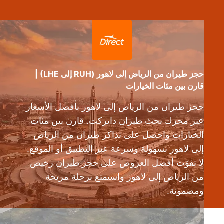
حجز طيران من الرياض إلى لاهور (RUH إلى LHE) |
قارن بين مئات الخيارات
حجز طيران من الرياض إلى لاهور بأفضل الأسعار
عبر محرك بحث طيران دايركت. قارن بين مئات
الخيارات واحصل على تذاكر طيران من الرياض
إلى لاهور بسهولة وسرعة عبر التطبيق أو الموقع.
لا تفوّت أفضل العروض على حجز طيران رخيص
من الرياض إلى لاهور واستمتع برحلة مريحة
ومضمونة.