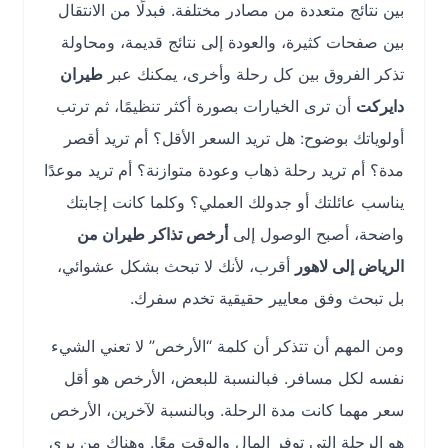
بين نتائج متعددة من مصادر مختلفة. فبدلًا من الانتقال
بين صفحات كثيرة، والعودة إلى نتائج قديمة، ومحاولة
تذكر الفروق بين كل رحلة وأخرى، يمكنك عبر
طيران
دايركت
أن ترى الخيارات بصورة أكثر تنظيمًا، ثم ترتب
أولوياتك بوضوح: هل تريد السعر الأقل؟ أم تريد أقصر
مدة؟ أم تريد رحلة ذهاب وعودة متوازنة؟ أم تريد موعدًا
يناسب عائلتك أو جدولك العملي؟ وكلما كانت إجابتك
واضحة، أصبح الوصول إلى
أرخص تذاكر طيران من
الرياض إلى لاهور
أقرب، لأنك لا تبحث بشكل عشوائي،
بل تبحث وفق معايير حقيقية تخدم سفرك.
ومن المهم أن تتذكر أن كلمة “الأرخص” لا تعني الشيء
نفسه لكل مسافر. فبالنسبة للبعض، الأرخص هو أقل
سعر مهما كانت مدة الرحلة. وبالنسبة لآخرين، الأرخص
هو الرحلة التي توفر المال والوقت معًا. وهناك من يرى