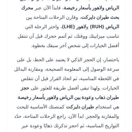
الرياض ولاهور بأسعار رخيصة
، فابدأ الآن عبر
محرك
بحث طيران دايركت
، وقارن الرحلات المتاحة بين
الرياض (RUH)
و
لاهور (LHE)
، واختر الرحلة التي
تناسب ميزانيتك ووقتك، ثم أتمم حجزك قبل أن تنتقل
أفضل الخيارات إلى شخص آخر سبقك بخطوة.
باختصار، إن الحجز الذكي لا يعتمد على الحظ، بل على
سرعة الوصول إلى المعلومة الصحيحة، ومقارنة البدائل
في اللحظة المناسبة، ثم اتخاذ القرار قبل أن تتقلص
الخيارات. ولهذا تبقى أفضل طريقة للعثور على
حجز
طيران ذهاب وعودة بين الرياض ولاهور بأسعار رخيصة
هي استخدام
طيران دايركت
كمنصتك الأساسية للبحث
والمقارنة والحجز. ابدأ الآن، راجع الرحلات المتاحة، حدّد
التواريخ المناسبة، ثم احجز تذكرتك ذهابًا وعودة عبر