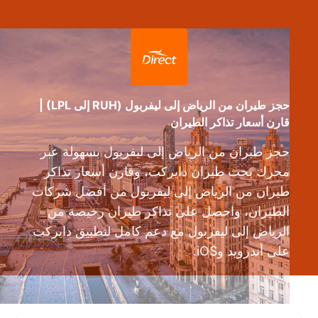
حجز طيران من الرياض إلى ليفربول (RUH إلى LPL) |
قارن أسعار تذاكر الطيران
حجز طيران من الرياض إلى ليفربول بسهولة عبر
محرك بحث طيران دايركت، وقارن أسعار تذاكر
طيران من الرياض إلى ليفربول من أفضل شركات
الطيران، واحصل على تذاكر طيران رخيصة من
الرياض إلى ليفربول مع دعم كامل لتطبيق دايركت
على أندرويد وiOS.