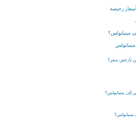
أسعار رخيصة
 مينيابولس؟
مينيابولس
لس بأرخص سعر؟
ض إلى مينيابولس؟
مينيابولس؟