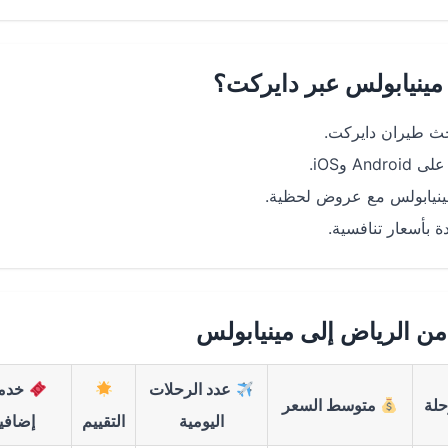
مينيابولس عبر دايركت؟
حث طيران دايركت.
 وiOS.
نيابولس مع عروض لحظية.
بأسعار تنافسية.
ن الرياض إلى مينيابولس
عدد الرحلات
خدم
حلة
متوسط السعر
اليومية
التقييم
إضافي