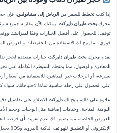
إذا كنت تخطط للسفر من
الرياض إلى مينيابولس
، فإن حج
محرك
بحث طيران دايركت
. يمكنك الآن مقارنة جميع شرك
توقف، للحصول على أفضل الخيارات وفقًا لميزانيتك وو
فوري، بما يتيح لك الاستفادة من التخفيضات والعروض المو
يقدم محرك
بحث طيران دايركت
خيارات متعددة لحجز تذا
المغادرة والوصول، مما يمنحك السيطرة الكاملة على تجرب
بسرعة، أو الرحلات غير المباشرة للاستفادة من أسعار أ
على الحصول على رحلة مناسبة تمامًا لاحتياجاتك، سواء كن
علاوة على ذلك، يتيح لك
دايركت
الاطلاع على تفاصيل دقي
اليومية المتاحة، وخدمات إضافية مثل الوجبات وحجم الأمت
العروض الخاصة، مما يضمن لك عدم تفويت أي فرصة للح
الإلكتروني