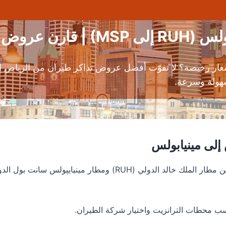
وض الطيران
ار رخيصة؟ لا تفوّت أفضل عروض تذاكر طيران من الرياض إ
سهولة وسرعة.
إلى مينيابولس
المسافة بين الرياض ومينيابولس: حوالي 11250 كم بين مطار الملك خالد الدولي (RUH) ومطار مينيايپولس سانت ب