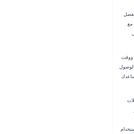
بفضل
 مع
ل
 ووقت
الوصول
ساعدك
لات
 الاستخدام