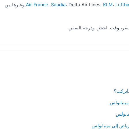
Lufth
،
KLM
، Delta Air Lines،
Saudia
،
Air France
، American Airlines وغيرها من
فر، وقت الحجز، ودرجة السفر.
دايركت؟
مينيابولس
يابولس
رياض إلى مينيابولس