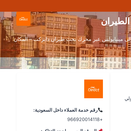
لى مينيابولس عبر محرك بحث طيران دايركت – المكان
ول الدولي
رقم خدمة العملاء داخل السعودية:
+966920014118