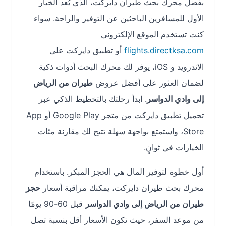
بفضل محرك بحث طيران دايركت، الذي يُعد الخيار
الأول للمسافرين الباحثين عن التوفير والراحة. سواء
كنت تستخدم الموقع الإلكتروني
flights.directksa.com
أو تطبيق دايركت على
الاندرويد و iOS، يوفر لك محرك البحث أدوات ذكية
لضمان العثور على أفضل عروض
طيران من الرياض
إلى وادي الدواسر
. ابدأ رحلتك بالتخطيط الذكي عبر
تحميل تطبيق دايركت من متجر Google Play أو App
Store، واستمتع بواجهة سهلة تتيح لك مقارنة مئات
الخيارات في ثوانٍ.
أول خطوة لتوفير المال هي الحجز المبكر. باستخدام
محرك بحث طيران دايركت، يمكنك مراقبة أسعار
حجز
طيران من الرياض إلى وادي الدواسر
قبل 60-90 يومًا
من موعد السفر، حيث تكون الأسعار أقل بنسبة تصل