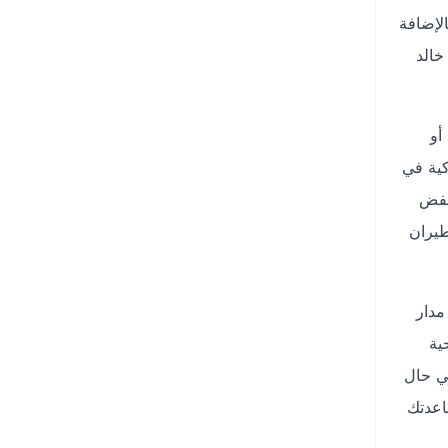
لإضافة
خالد
أو
 الذكية في
نخفض
يران
مدار
ية
في حال
اء لدايركت متاح على مدار الساعة عبر الرقم +966920014118 لمساعدتك