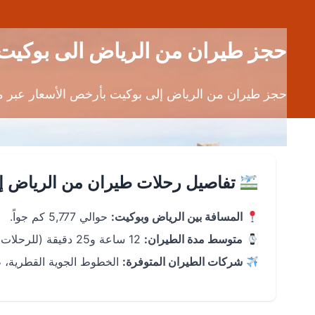
حجز طيران من الرياض الى بوكيت (RUH إلى HKT) | عروض رحلات رخ
حجز طيران من الرياض إلى بوكيت بأرخص الأسعار عبر محرك بحث طي
تفاصيل رحلات طيران من الرياض إ
المسافة بين الرياض وبوكيت:
حوالي 5,777 كم جواً.
متوسط مدة الطيران:
12 ساعة و25 دقيقة (للرحلات غير المباشرة).
شركات الطيران المتوفرة:
الخطوط الجوية القطرية، ط