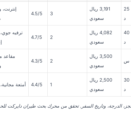
12 س 25
3,191 ريال
إنترنت، 
4.5/5
3
د
سعودي
م
11 س 40
4,082 ريال
ترفيه جوي، 
4.7/5
2
د
سعودي
إ
3,500 ريال
مقاعد م
4.3/5
2
سعودي
و
7 س 30
2,500 ريال
1
4.4/5
أمتعة مجانية، 
د
سعودي
د الحجز، الدرجة، وتاريخ السفر. تحقق من محرك بحث طيران دايركت لل