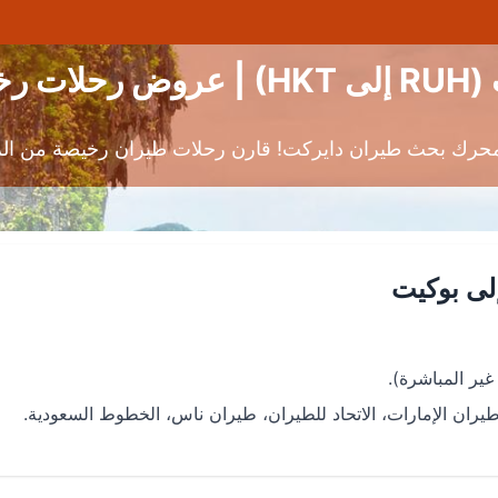
يصة
ران دايركت! قارن رحلات طيران رخيصة من الرياض إلى بوكيت (RUH-HKT) 
لى بوكيت
يران الإمارات، الاتحاد للطيران، طيران ناس، الخطوط السعودية.