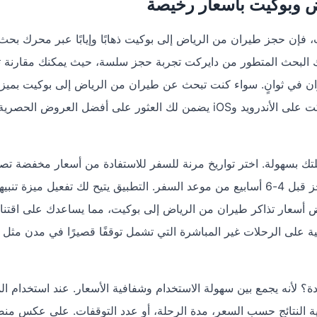
ض وبوكيت بأسعار رخيصة
فإن حجز طيران من الرياض إلى بوكيت ذهابًا وإيابًا عبر محرك بحث
رك البحث المتطور من دايركت تجربة حجز سلسة، حيث يمكنك مقارنة ت
في ثوانٍ. سواء كنت تبحث عن طيران من الرياض إلى بوكيت بميزان
محدودة أو ترغب في تجربة سفر فاخرة، فإن تطبيق دايركت على الأندرويد وiOS يضمن لك العثور على أفضل العروض ا
بسهولة. اختر تواريخ مرنة للسفر للاستفادة من أسعار مخفضة تص
35% على حجوزات الذهاب والعودة، خاصة إذا قمت بالحجز قبل 4-6 أسابيع من موعد السفر. التطبيق يتيح لك تفعيل ميزة ت
اض أسعار تذاكر طيران من الرياض إلى بوكيت، مما يساعدك على اقتن
ة على الرحلات غير المباشرة التي تشمل توقفًا قصيرًا في مدن مثل 
ة؟ لأنه يجمع بين سهولة الاستخدام وشفافية الأسعار. عند استخدام ال
ة النتائج حسب السعر، مدة الرحلة، أو عدد التوقفات. على عكس من