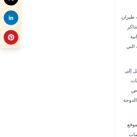
 طيران
ذاكر
ية
لحصرية التي
ل إلى
نبيهات
اص
الدوحة
موقع
صات