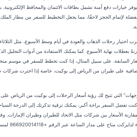
ر خيارات دفع آمنة تشمل بطاقات الائتمان والمحافظ الإلكترونية. با
فضلة لإتمام الحجز لاحقًا، مما يجعل التخطيط للسفر من مطار الملك 
ختيار رحلات الذهاب والعودة في أيام وسط الأسبوع، مثل الثلاثاء 
حيث تكون الأسعار عادةً أقل بنسبة 10-20% مقارنةً بعطلات نهاية الأسبوع. كما يمكنك الاستفادة من أدوات التحليل
الأسعار السابقة. على سبيل المثال، إذا كنت تخطط للسفر في موسم م
افية على طيران من الرياض إلى بوكيت، خاصة إذا اخترت شركات ط
هات” التي تتيح لك رؤية أسعار الرحلات إلى بوكيت من الرياض على 
كنت تفضل السفر براحة أكبر، يمكنك ترقية تذكرتك إلى الدرجة السياح
قارنة الأسعار بين شركات مثل الاتحاد للطيران وطيران الإمارات. و
واجهت أي استفسارات أثناء الحجز، فإن فريق دعم العمل