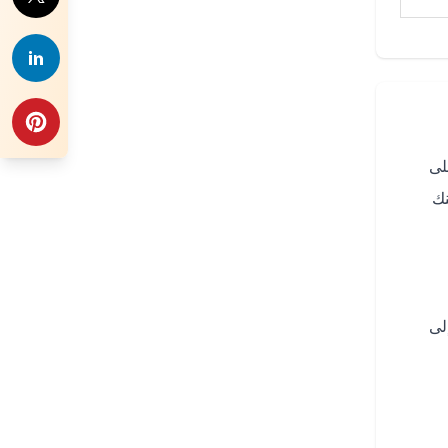
لى
نك
صول إلى