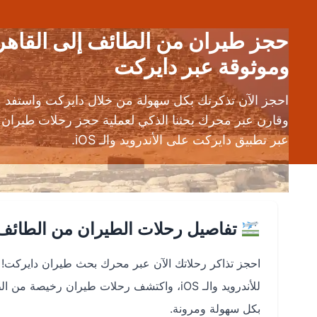
وموثوقة عبر دايركت
احجز الآن تذكرتك بكل سهولة من خلال دايركت واستفد
وقارن عبر محرك بحثنا الذكي لعملية حجز رحلات طيران 
عبر تطبيق دايركت على الأندرويد والـ iOS.
تفاصيل رحلات الطيران من الطائف 
احجز تذاكر رحلاتك الآن عبر محرك بحث طيران دايركت!
للأندرويد والـ iOS، واكتشف
رحلات طيران رخيصة من الط
بكل سهولة ومرونة.