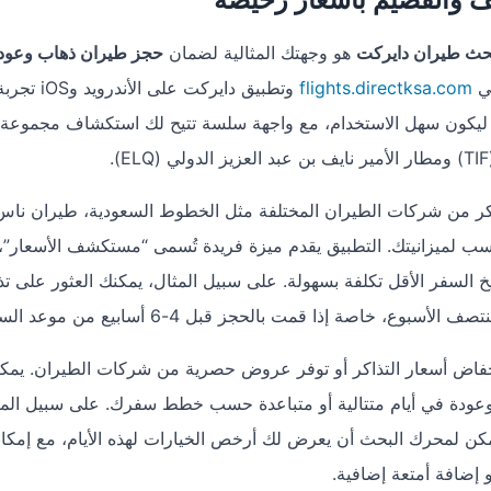
ث طيران دايركت
هو وجهتك المثالية لضمان
حجز طيران ذهاب وعودة
ني
flights.directksa.com
وتطبيق دايركت على الأ
يكون سهل الاستخدام، مع واجهة سلسة تتيح لك استكشاف مجموعة 
ذاكر من شركات الطيران المختلفة مثل الخطوط السعودية، طيران ناس
نسب لميزانيتك. التطبيق يقدم ميزة فريدة تُسمى “مستكشف الأسعار”، 
يخ السفر الأقل تكلفة بسهولة. على سبيل المثال، يمكنك العثور على تذ
فاض أسعار التذاكر أو توفر عروض حصرية من شركات الطيران. يمكنك
 وعودة في أيام متتالية أو متباعدة حسب خطط سفرك. على سبيل المثا
كن لمحرك البحث أن يعرض لك أرخص الخيارات لهذه الأيام، مع إمكان
 إضافة أمتعة إضافية.