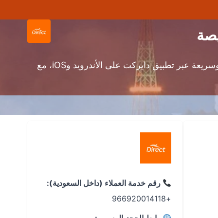
حجز تذاكر طيران من الطائف إلى القصيم بأرخص الأسعار عبر محرك بحث طيران دايركت! استمتع بتجربة حجز سهلة وسريعة عبر تطبيق دايركت على الأندرويد وiOS، مع
رقم خدمة العملاء (داخل السعودية):
+966920014118