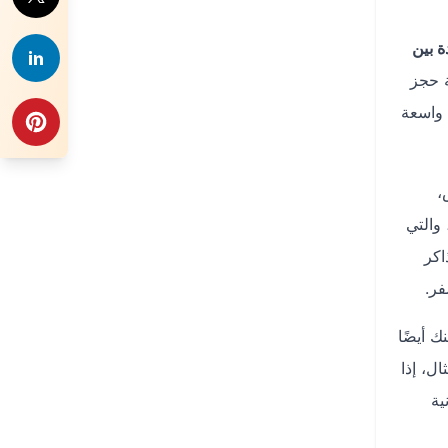
 بين
ندرويد وiOS تجربة حجز
واسعة
،
والتي
اكر
 أيضًا
ل، إذا
ية