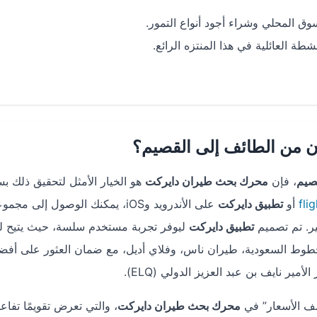
ق المحلي وشراء أجود أنواع التمور.
ة العائلية في هذا المنتزه الرائع.
من الطائف إلى القصيم؟
صيم
، فإن
محرك بحث طيران دايركت
هو الخيار الأمثل لتحقيق ذلك بس
fli
أو
تطبيق دايركت
على الأندرويد وiOS، يمكنك الوصول إلى مجم
ير. تم تصميم
تطبيق دايركت
ليوفر تجربة مستخدم سلسة، حيث يتيح ل
لخطوط السعودية، طيران ناس، وفلاي أديل، مع ضمان العثور على أفض
شف الأسعار” في
محرك بحث طيران دايركت
، والتي تعرض تقويمًا تفاعلي