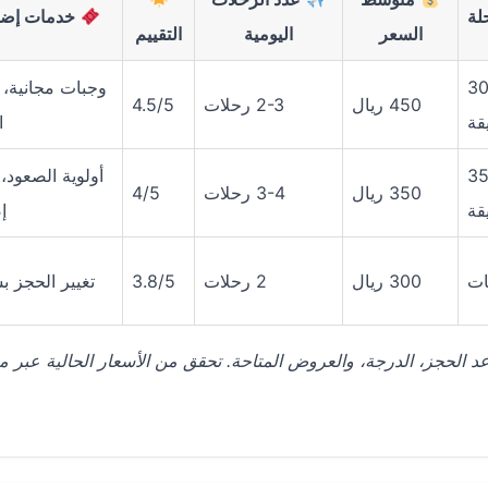
لة
خدمات إضا
السعر
اليومية
التقييم
 ساعة و30
وجبات مجانية، ا
450 ريال
2-3 رحلات
4.5/5
قة
ا
 ساعة و35
أولوية الصعود، 
350 ريال
3-4 رحلات
4/5
قة
إ
300 ريال
2 رحلات
3.8/5
تغيير الحجز ب
موعد الحجز، الدرجة، والعروض المتاحة. تحقق من الأسعار الحالية عبر 