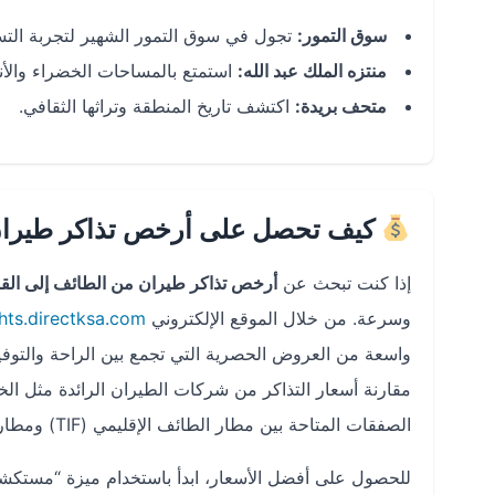
سوق التمور:
تجول في سوق التمور الشهير لتجربة التسو
منتزه الملك عبد الله:
استمتع بالمساحات الخضراء والأنشط
متحف بريدة:
اكتشف تاريخ المنطقة وتراثها الثقافي.
كيف تحصل على أرخص تذاكر طيران 
إذا كنت تبحث عن
أرخص تذاكر طيران من الطائف إلى الق
وسرعة. من خلال الموقع الإلكتروني
ghts.directksa.com
واسعة من العروض الحصرية التي تجمع بين الراحة والتوف
مقارنة أسعار التذاكر من شركات الطيران الرائدة مثل ا
الصفقات المتاحة بين مطار الطائف الإقليمي (TIF) ومطار الأمير نايف بن عبد العزيز الدولي (ELQ).
للحصول على أفضل الأسعار، ابدأ باستخدام ميزة “مستك