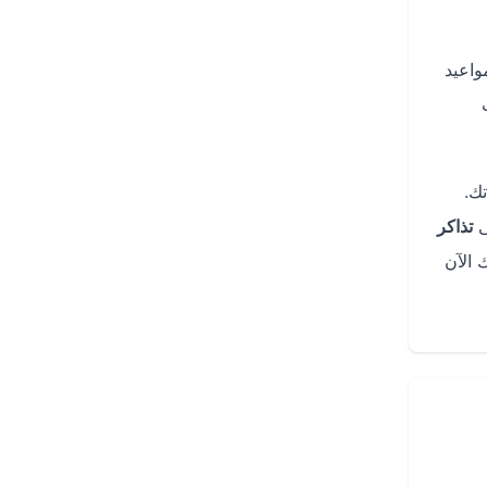
واعيد
تك.
ى
تذاكر
قم +966920014118. ابدأ رحلتك الآن