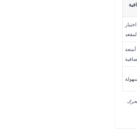
فية
ختيار
لمقعد
أمتعة
ضافية
سهولة
محرك