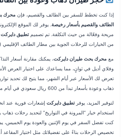
إذا كنت تخطط للسفر بين الطائف والقصيم، فإن
محرك بح
الطائف والقصيم بأسعار رخيصة
. يوفر لك الموقع الإلكترو
مريحة وفعّالة من حيث التكلفة. تم تصميم
تطبيق دايركت
ل
من الخيارات للرحلات الجوية بين مطار الطائف الإقليمي (TIF) ومطار الأمير نايف بن عبد العزيز الدولي (ELQ).
مع
محرك بحث طيران دايركت
، يمكنك مقارنة أسعار الت
وفلاي أديل في ثوانٍ، مما يساعدك على اختيار العرض الأ
تعرض لك الأسعار عبر أيام الشهر، مما يتيح لك تحديد توار
ذهاب وعودة بأسعار تبدأ من 600 ريال سعودي في أيام منتصف الأسبوع، خاصة إذا قمت بالحجز قبل 4-6 أسابيع من موعد السفر.
لتوفير المزيد، يوفر
تطبيق دايركت
إشعارات فورية عند انخ
استخدام خيار “المرونة في التواريخ” لتحديد رحلات ذهاب
كنت تفضل السفر في يوم الإثنين والعودة يوم الخميس، يم
تخصيص الرحلات بناءً على تفضيلاتك مثل اختيار المقاعد أو