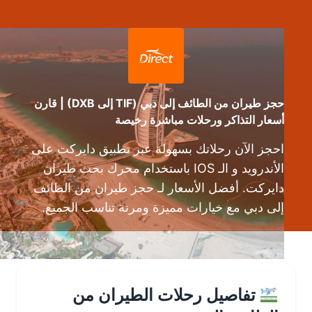
حجز طيران من الطائف إلى دبي (TIF إلى DXB) | قارن
أسعار التذاكر ورحلات مباشرة رخيصة
احجز الآن رحلاتك بسهولة عبر تطبيق دايركت على
الأندرويد و الـ IOS باستخدام محرك بحث طيران
دايركت. أفضل الأسعار لـ حجز طيران من الطائف
إلى دبي مع خيارات مميزة ومرنة تناسب الجميع.
تفاصيل رحلات الطيران من