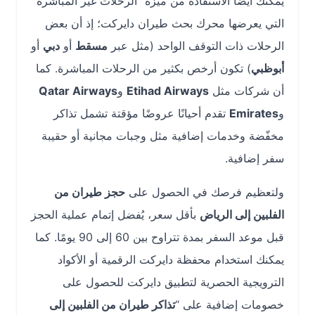
يمكنك أيضًا الاستفادة من ميزة “الرحلات غير المباشرة”
التي يعرضها محرك بحث طيران دايركت؛ إذ أن بعض
الرحلات ذات التوقف الواحد (مثل عبر
مسقط
أو
دبي
أو
أبوظبي
) تكون أرخص بكثير من الرحلات المباشرة. كما
أن شركات مثل
Etihad Airways
و
Qatar Airways
و
Emirates
تقدم أحيانًا عروضًا مؤقتة تشمل تذاكر
مخفّضة وخدمات إضافية مثل وجبات مجانية أو حقيبة
سفر إضافية.
ولتعظيم فرصك في الحصول على
حجز طيران من
الفلبين إلى الرياض
بأقل سعر، يُفضل إتمام عملية الحجز
قبل موعد السفر بمدة تتراوح بين 60 إلى 90 يومًا. كما
يمكنك استخدام محفظة دايركت الرقمية أو الأكواد
الترويجية الحصرية لتطبيق دايركت للحصول على
خصومات إضافية على “
تذاكر طيران من الفلبين إلى