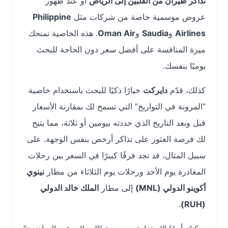
تذاكر طيران من الفلبين إلى الرياض
أو عند ظهور
عروض موسمية خاصة من شركات مثل
Philippine
Airlines
و
Saudia
و
Oman Air
. هذه الخاصية تمنحك
ميزة المنافسة على أفضل سعر دون الحاجة للبحث
يوميًا بنفسك.
كذلك، قدّم
دايركت
خيارًا ذكيًا للبحث باستخدام خاصية
“المرونة في التواريخ” التي تسمح لك بمقارنة الأسعار
قبل وبعد التاريخ الذي حددته بيومين أو ثلاثة، مما يتيح
لك فرصة العثور على تذاكر أرخص بنفس الوجهة. على
سبيل المثال، قد تجد فرقًا كبيرًا في السعر بين رحلات
المغادرة يوم الأحد ورحلات يوم الثلاثاء من مطار
نينوي
أكوينو الدولي (MNL)
إلى مطار
الملك خالد الدولي
.
(RUH)