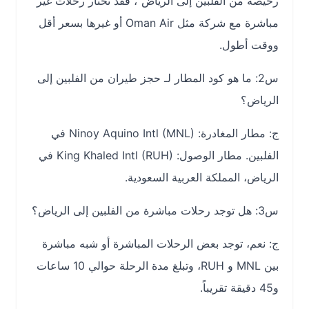
رخيصة من الفلبين إلى الرياض”، فقد تختار رحلات غير
مباشرة مع شركة مثل Oman Air أو غيرها بسعر أقل
ووقت أطول.
س2: ما هو كود المطار لـ حجز طيران من الفلبين إلى
الرياض؟
ج: مطار المغادرة: Ninoy Aquino Intl (MNL) في
الفلبين. مطار الوصول: King Khaled Intl (RUH) في
الرياض، المملكة العربية السعودية.
س3: هل توجد رحلات مباشرة من الفلبين إلى الرياض؟
ج: نعم، توجد بعض الرحلات المباشرة أو شبه مباشرة
بين ‎MNL و ‎RUH، وتبلغ مدة الرحلة حوالي 10 ساعات
و45 دقيقة تقريباً.