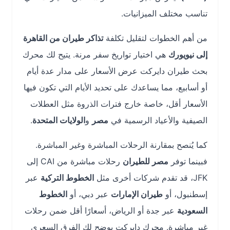
تناسب مختلف الميزانيات.
من أهم الخطوات لتقليل تكلفة
تذاكر طيران من القاهرة
إلى نيويورك
هي اختيار تواريخ سفر مرنة. يتيح لك محرك
بحث طيران دايركت عرض الأسعار على مدار عدة أيام
أو أسابيع، مما يساعدك على تحديد الأيام التي تكون فيها
الأسعار أقل، خاصة خارج فترات الذروة مثل العطلات
الصيفية والأعياد الرسمية في
مصر
و
الولايات المتحدة
.
كما يُنصح بمقارنة الرحلات المباشرة وغير المباشرة.
فبينما توفر
مصر للطيران
رحلات مباشرة من CAI إلى
JFK، قد تقدم شركات أخرى مثل
الخطوط التركية
عبر
إسطنبول، أو
طيران الإمارات
عبر دبي، أو
الخطوط
السعودية
عبر جدة أو الرياض، أسعارًا أقل ضمن رحلات
غير مباشرة. محرك دايركت يوضح لك الفرق السعري