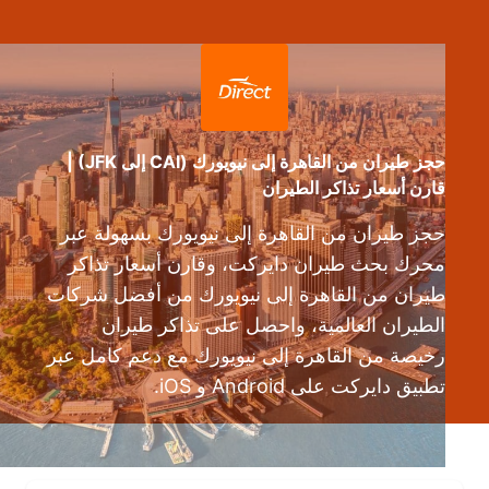
حجز طيران من القاهرة إلى نيويورك (CAI إلى JFK) |
قارن أسعار تذاكر الطيران
حجز طيران من القاهرة إلى نيويورك بسهولة عبر
محرك بحث طيران دايركت، وقارن أسعار تذاكر
طيران من القاهرة إلى نيويورك من أفضل شركات
الطيران العالمية، واحصل على تذاكر طيران
رخيصة من القاهرة إلى نيويورك مع دعم كامل عبر
تطبيق دايركت على Android و iOS.