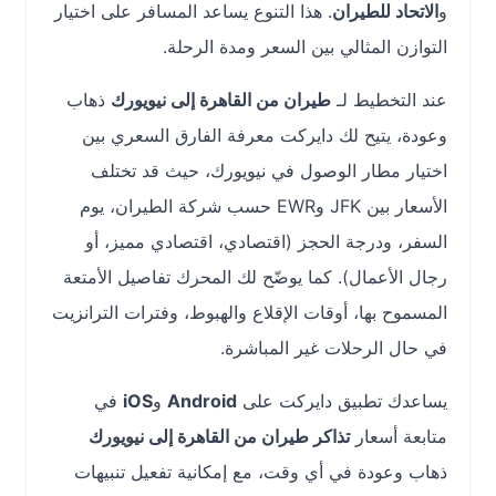
و
الاتحاد للطيران
. هذا التنوع يساعد المسافر على اختيار
التوازن المثالي بين السعر ومدة الرحلة.
عند التخطيط لـ
طيران من القاهرة إلى نيويورك
ذهاب
وعودة، يتيح لك دايركت معرفة الفارق السعري بين
اختيار مطار الوصول في نيويورك، حيث قد تختلف
الأسعار بين JFK وEWR حسب شركة الطيران، يوم
السفر، ودرجة الحجز (اقتصادي، اقتصادي مميز، أو
رجال الأعمال). كما يوضّح لك المحرك تفاصيل الأمتعة
المسموح بها، أوقات الإقلاع والهبوط، وفترات الترانزيت
في حال الرحلات غير المباشرة.
يساعدك تطبيق دايركت على
Android
و
iOS
في
متابعة أسعار
تذاكر طيران من القاهرة إلى نيويورك
ذهاب وعودة في أي وقت، مع إمكانية تفعيل تنبيهات