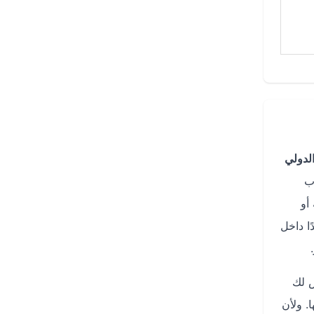
الدولي
ب
أو
ا داخل
 لك
. ولأن