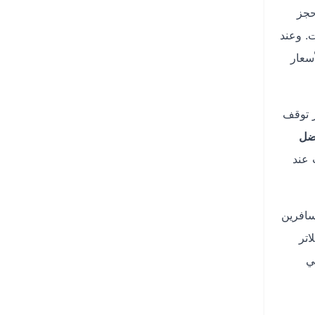
حجز
ت. وعند
سعار
ر توقف
ضل
 عند
سافرين
اتر
ي