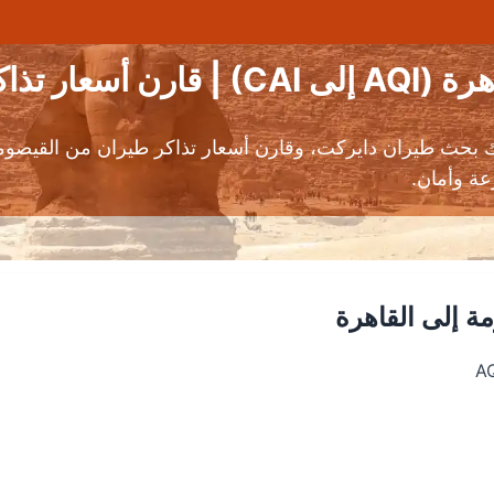
كر الطيران
ك بحث طيران دايركت، وقارن أسعار تذاكر طيران من القيصو
عة وأمان.
ة إلى القاهرة