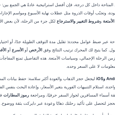
المتاحة داخل كل درجة، فإن أفضل استراتيجية عادةً هي الجمع بين: 
ودة، وتجنّب أوقات الذروة مثل عطلات نهاية الأسبوع ومواسم الإجازا
لأمتعة
و
شروط التغيير والاسترجاع
لكل جزء من الرحلة، لأن بعض الأ
 عبر ضبط عوامل محددة: تقليل مدة التوقف الطويلة جدًا، أو اختيا
ل. كما يتيح لك المحرك ترتيب النتائج وفق
الأرخص
أو
الأسرع
أو
الأف
من الرحلة الإجمالي، وسياسات الأمتعة. هذه التفاصيل تمنع المفاجآت
معلومات لا على السعر وحده.
ليجعل حجز الذهاب والعودة أكثر سلاسة: حفظ بيانات الم
حدة، استلام التنبيهات الفورية بتغير الأسعار، وإعادة البحث بنفس الفل
ة أسماء المسافرين لجواز السفر حرفيًا، ومراجعة
رموز المطارات
ف
جز لتحصل على تأكيد رحلتك ذهابًا وعودة عبر دايركت بثقة ووضوح.