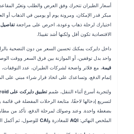
أسعار الطيران تتحرك وفق العرض والطلب وتغيّر المقاعد 
مبكر قدر الإمكان، ومرونة يوم أو يومين في الذهاب أو الع
اختيارك لرحلة ذهاب وعودة، احرص على مراجعة
تفاصيل ا
الاقتصادية تكون أقل ولكنها أشد تقييدًا.
داخل دايركت يمكنك تحسين السعر من دون التضحية بالراحة
واحد بدل توقفين، أو الموازنة بين فرق السعر ووقت الوصو
قيمة
، مع فلاتر واضحة لشركات الطيران، عدد التوقفات، ز
إتمام الدفع، وتساعدك على اتخاذ قرار شراء مبني على ال
ولتجربة أسرع أثناء التنقل، صُمم
تطبيق دايركت على Android وiOS
لتسريع إدخالها لاحقًا، متابعة الرحلات المفضلة في قائمة وا
بضغطة واحدة. وعند وصولك لمرحلة الدفع، تأكد من مطابق
الملخص النهائي:
AQI
للمغادرة و
CAI
للوصول، ثم أكمل الح