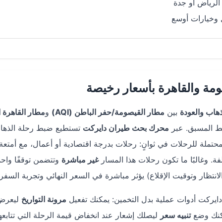
لرياض أو جدة
 وخيارات أوسع
مة والقاهرة بأسعار رخيصة
ذهاب والعودة
بين
مطار القيصومة/حفر الباطن (AQI)
و
مطار القاهرة 
يط المسبق. عبر
محرك بحث طيران دايركت
تستطيع ضبط رحلة الذها
حتملة للرحلات في ثوانٍ: رحلات بدرجة اقتصادية أو أعمال، مع أمتعة 
. وغالبًا ما تكون رحلات هذا المسار
غير مباشرة
وتتضمن توقفًا واحدً
نتظار وتوقيت الإقلاع) يؤثر مباشرة في السعر النهائي وتجربة السفر.
ايركت أدوات عملية بدل التخمين: يمكنك تفعيل
مرونة التواريخ
ليعرض
مكنك وضع
تنبيه سعر
ليصلك إشعار عند انخفاض قيمة الرحلة التي تتابعها